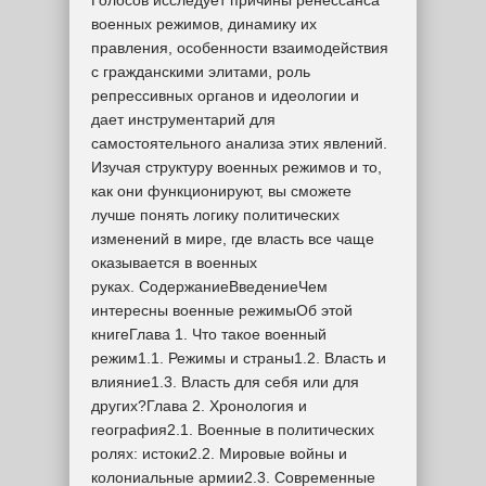
Голосов исследует причины ренессанса
военных режимов, динамику их
правления, особенности взаимодействия
с гражданскими элитами, роль
репрессивных органов и идеологии и
дает инструментарий для
самостоятельного анализа этих явлений.
Изучая структуру военных режимов и то,
как они функционируют, вы сможете
лучше понять логику политических
изменений в мире, где власть все чаще
оказывается в военных
руках. СодержаниеВведениеЧем
интересны военные режимыОб этой
книгеГлава 1. Что такое военный
режим1.1. Режимы и страны1.2. Власть и
влияние1.3. Власть для себя или для
других?Глава 2. Хронология и
география2.1. Военные в политических
ролях: истоки2.2. Мировые войны и
колониальные армии2.3. Современные