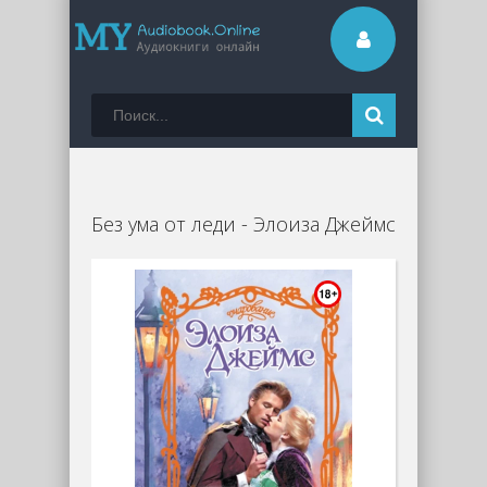
Без ума от леди - Элоиза Джеймс