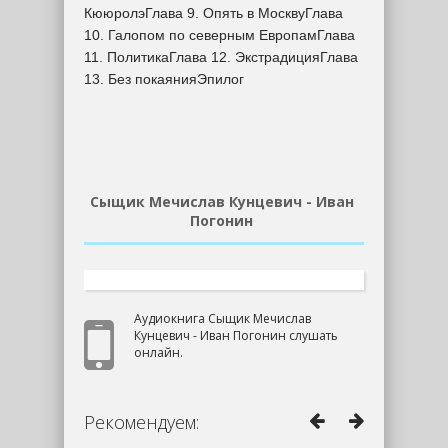
КююролэГлава 9. Опять в МосквуГлава
10. Галопом по северным ЕвропамГлава
11. ПолитикаГлава 12. ЭкстрадицияГлава
13. Без покаянияЭпилог
Cыщик Мечислав Кунцевич - Иван
Погонин
Аудиокнига Cыщик Мечислав
Кунцевич - Иван Погонин слушать
онлайн.
Рекомендуем: