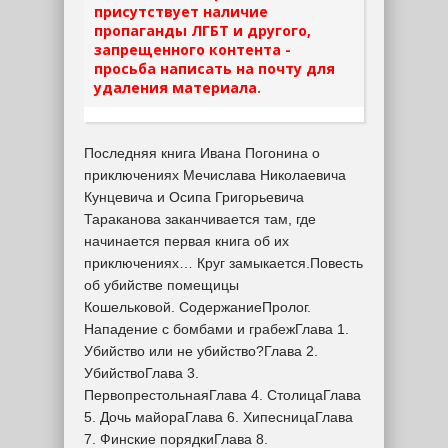
присутствует наличие
пропаганды ЛГБТ и другого,
запрещенного контента -
просьба написать на почту для
удаления материала.
Последняя книга Ивана Погонина о
приключениях Мечислава Николаевича
Кунцевича и Осипа Григорьевича
Тараканова заканчивается там, где
начинается первая книга об их
приключениях… Круг замыкается.Повесть
об убийстве помещицы
Кошельковой. СодержаниеПролог.
Нападение с бомбами и грабежГлава 1.
Убийство или не убийство?Глава 2.
УбийствоГлава 3.
ПервопрестольнаяГлава 4. СтолицаГлава
5. Дочь майораГлава 6. ХипесницаГлава
7. Финские порядкиГлава 8.