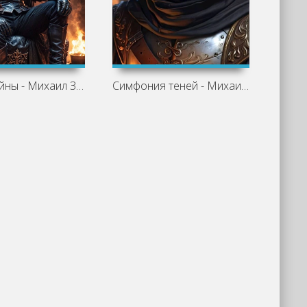
Элегия войны - Михаил Злобин
Симфония теней - Михаил Злобин