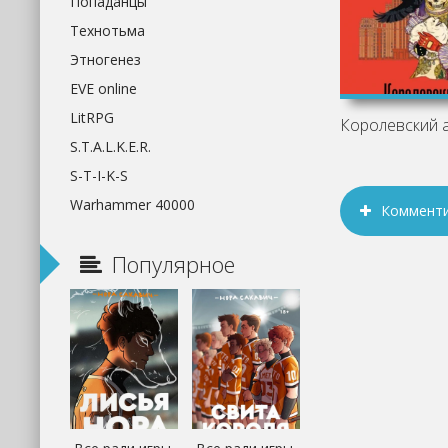
Попаданцы
Технотьма
Этногенез
EVE online
LitRPG
S.T.A.L.K.E.R.
S-T-I-K-S
Warhammer 40000
Коммент
Популярное