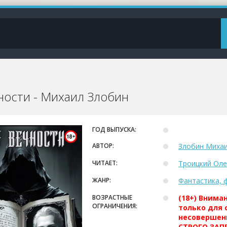
ности - Михаил Злобин
ГОД ВЫПУСКА:
АВТОР:
Злобин Миха
ЧИТАЕТ:
Троицкий Оле
ЖАНР:
Фантастика, 
ВОЗРАСТНЫЕ
(18+) Внима
ОГРАНИЧЕНИЯ:
только для 
несовершен
СТРОГО ЗАПР