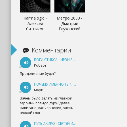
Karmalogic -
Метро 2033 -
Алексей
Дмитрий
Ситников
Глуховский
Комментарии
БОГИ СТИКСА - ИРЭН РУДКЕВИЧ
Роберт
Продолжение будет?
ПОЧЕМУ ИМЕННО ТЫ?.. КНИГА 1 - ЕКАТЕРИНА ЮДИНА
Мари
Зачем было делать из главной
героини полную дуру? Далее,
написано, как черновик, очень
плохой слог.
ПУТЬ АКИРО - СЕРГЕЙ ИЗМАЙЛОВ