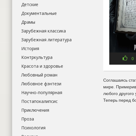
Детские
Документальные
Драмы
Зарубежная классика
Зарубежная литература
История
Контркультура
0
Красота и здоровье
Любовный роман
Соглашаясь ста
Любовное фэнтези
мире. Примерив
Научно-популярная
любого другого 
Теперь перед б
Постапокалипсис
Приключения
Проза
Психология