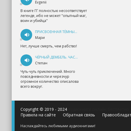
Evgenii
В книге ГГ полностью несоответствует
легенде, ибо не может "опытный маг,
воин и убийца"
ПРИСВОЕННАЯ ТЁМНЫМ. ПРОКЛЯТАЯ ЛЮБОВЬ - АННА ГЕРР
Мари
Нет, лучше смерть, чем рабство!
ЧЁРНЫЙ ДЕМБЕЛЬ. ЧАСТЬ 1 - АНДРЕЙ ФЕДИН
Степан
Чуть-чуть приключений. Много
повседневности и черезчур
огромное количество описалова
всего вокруг.
Copyright © 2019 - 2024
Аудиокниги онлайн бесплатно
Правила на сайте
Обратная связь
Правооблада
Наслаждайтесь любимыми аудиокнигами!