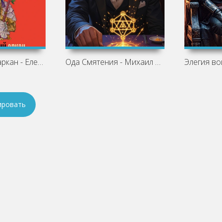
Королевский аркан - Елена Михалкова
Ода Смятения - Михаил Злобин
ировать