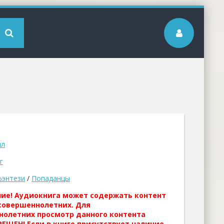
ил
г
фэнтези
/
Попаданцы
ние! Аудиокнига может содержать контент
совершеннолетних. Для
нолетних просмотр данного контента
ЕЩЕН! Если в книге присутствует наличие