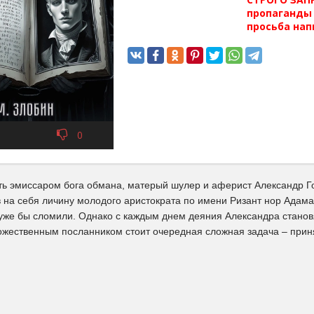
пропаганды 
просьба нап
0
ть эмиссаром бога обмана, матерый шулер и аферист Александр Го
 на себя личину молодого аристократа по имени Ризант нор Адама
уже бы сломили. Однако с каждым днем деяния Александра становя
ожественным посланником стоит очередная сложная задача – приня