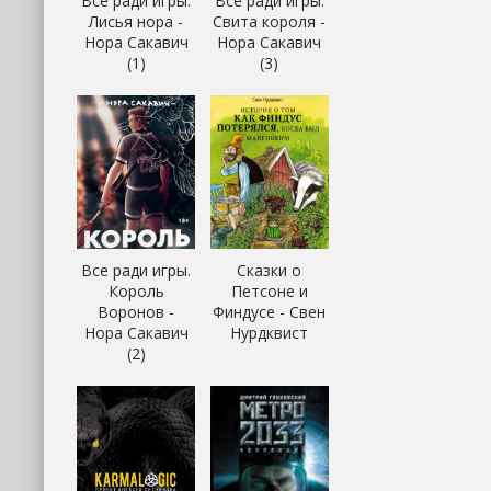
Все ради игры.
Все ради игры.
Лисья нора -
Свита короля -
Нора Сакавич
Нора Сакавич
(1)
(3)
Все ради игры.
Сказки о
Король
Петсоне и
Воронов -
Финдусе - Свен
Нора Сакавич
Нурдквист
(2)