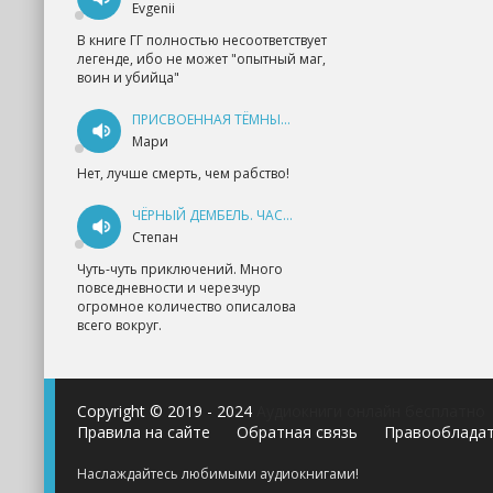
Evgenii
В книге ГГ полностью несоответствует
легенде, ибо не может "опытный маг,
воин и убийца"
ПРИСВОЕННАЯ ТЁМНЫМ. ПРОКЛЯТАЯ ЛЮБОВЬ - АННА ГЕРР
Мари
Нет, лучше смерть, чем рабство!
ЧЁРНЫЙ ДЕМБЕЛЬ. ЧАСТЬ 1 - АНДРЕЙ ФЕДИН
Степан
Чуть-чуть приключений. Много
повседневности и черезчур
огромное количество описалова
всего вокруг.
Copyright © 2019 - 2024
Аудиокниги онлайн бесплатно
Правила на сайте
Обратная связь
Правооблада
Наслаждайтесь любимыми аудиокнигами!