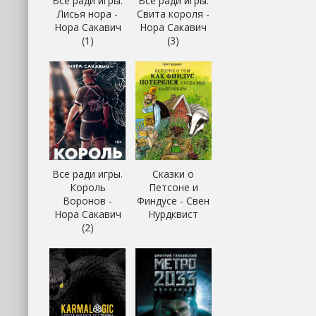
Все ради игры.
Все ради игры.
Лисья нора -
Свита короля -
Нора Сакавич
Нора Сакавич
(1)
(3)
Все ради игры.
Сказки о
Король
Петсоне и
Воронов -
Финдусе - Свен
Нора Сакавич
Нурдквист
(2)