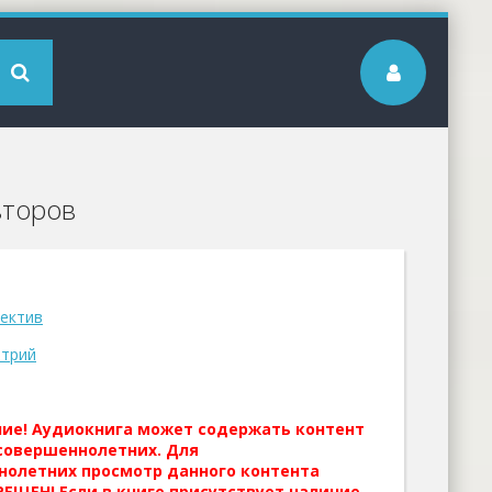
второв
ектив
итрий
ние! Аудиокнига может содержать контент
совершеннолетних. Для
нолетних просмотр данного контента
ЕЩЕН! Если в книге присутствует наличие