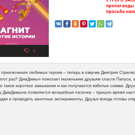
пропаганды 
просьба нап
0
приключения любимых героев – теперь в озвучке Дмитрия Стрелко
этот раз? ДимДимыч помогает маленьким друзьям спасти Папуса, а 
то такое короткое замыкание и как получаются взбитые сливки. Дру
 у ДимДимыча появляется волшебная палочка – пришло время нас
адки и проводить занятные эксперименты. Друзья всегда готовы откр