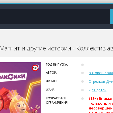
 Магнит и другие истории - Коллектив а
ГОД ВЫПУСКА:
АВТОР:
авторов Колл
ЧИТАЕТ:
Стрелков Дм
ЖАНР:
Для детей
ВОЗРАСТНЫЕ
(18+) Внима
ОГРАНИЧЕНИЯ:
только для 
несовершен
СТРОГО ЗАПР