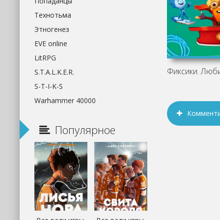
Попаданцы
Технотьма
Этногенез
EVE online
LitRPG
S.T.A.L.K.E.R.
S-T-I-K-S
Warhammer 40000
Коммент
Популярное