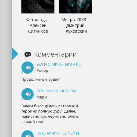
Karmalogic -
Метро 2033 -
Алексей
Дмитрий
Ситников
Глуховский
Комментарии
БОГИ СТИКСА - ИРЭН РУДКЕВИЧ
Роберт
Продолжение будет?
ПОЧЕМУ ИМЕННО ТЫ?.. КНИГА 1 - ЕКАТЕРИНА ЮДИНА
Мари
Зачем было делать из главной
героини полную дуру? Далее,
написано, как черновик, очень
плохой слог.
ПУТЬ АКИРО - СЕРГЕЙ ИЗМАЙЛОВ