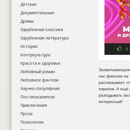
Детские
Документальные
Драмы
Зарубежная классика
Зарубежная литература
История
0
Контркультура
Красота и здоровье
Захватывающие 
Любовный роман
нас фиксики на 
Любовное фэнтези
рассказывает, ч
Научно-популярная
пиратов. А ещё
разгадывать заг
Постапокалипсис
интересный!
Приключения
Проза
Психология