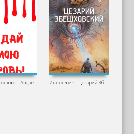
Отдай мою кровь - Андрей Шляхов
Искажение - Цезарий Збешховский