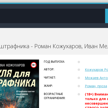
 штрафника - Роман Кожухаров, Иван М
ГОД ВЫПУСКА:
АВТОР:
Кожухаров Р
ЧИТАЕТ:
Можаев Анто
ЖАНР:
Роман, проза
ВОЗРАСТНЫЕ
(18+) Внима
ОГРАНИЧЕНИЯ:
только для 
несовершен
СТРОГО ЗАПР