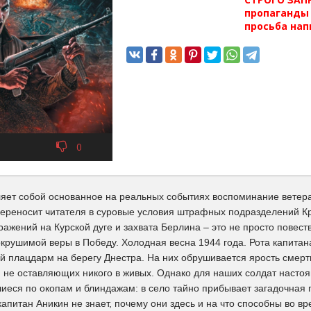
пропаганды 
просьба нап
0
ляет собой основанное на реальных событиях воспоминание ветер
переносит читателя в суровые условия штрафных подразделений Кр
ажений на Курской дуге и захвата Берлина – это не просто повест
крушимой веры в Победу. Холодная весна 1944 года. Рота капитан
 плацдарм на берегу Днестра. На них обрушивается ярость смертн
и не оставляющих никого в живых. Однако для наших солдат настоя
иеся по окопам и блиндажам: в село тайно прибывает загадочная
апитан Аникин не знает, почему они здесь и на что способны во в