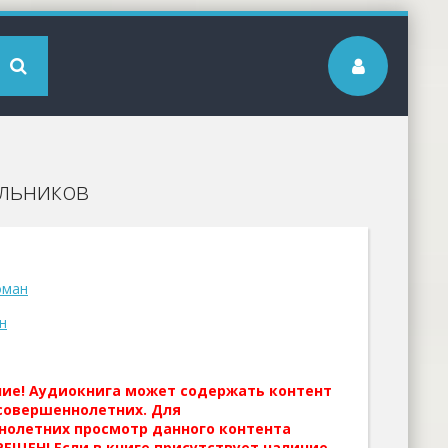
ельников
оман
н
ние! Аудиокнига может содержать контент
совершеннолетних. Для
нолетних просмотр данного контента
ЕЩЕН! Если в книге присутствует наличие