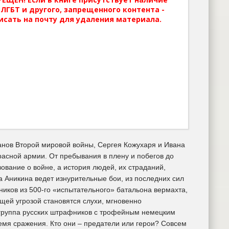
ЛГБТ и другого, запрещенного контента -
исать на почту для удаления материала.
анов Второй мировой войны, Сергея Кожухаря и Ивана
асной армии. От пребывания в плену и побегов до
вование о войне, а история людей, их страданий,
а Аникина ведет изнурительные бои, из последних сил
иков из 500-го «испытательного» батальона вермахта,
щей угрозой становятся слухи, мгновенно
 группа русских штрафников с трофейным немецким
ремя сражения. Кто они – предатели или герои? Совсем