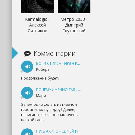
Karmalogic -
Метро 2033 -
Алексей
Дмитрий
Ситников
Глуховский
Комментарии
БОГИ СТИКСА - ИРЭН РУДКЕВИЧ
Роберт
Продолжение будет?
ПОЧЕМУ ИМЕННО ТЫ?.. КНИГА 1 - ЕКАТЕРИНА ЮДИНА
Мари
Зачем было делать из главной
героини полную дуру? Далее,
написано, как черновик, очень
плохой слог.
ПУТЬ АКИРО - СЕРГЕЙ ИЗМАЙЛОВ