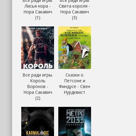
Все ради игры.
Все ради игры.
Лисья нора -
Свита короля -
Нора Сакавич
Нора Сакавич
(1)
(3)
Все ради игры.
Сказки о
Король
Петсоне и
Воронов -
Финдусе - Свен
Нора Сакавич
Нурдквист
(2)