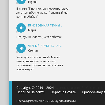
Evgenii
В книге ГГ полностью несоответствует
легенде, ибо не может "опытный маг,
воин и убийца"
ПРИСВОЕННАЯ ТЁМНЫМ. ПРОКЛЯТАЯ ЛЮБОВЬ - АННА ГЕРР
Мари
Нет, лучше смерть, чем рабство!
ЧЁРНЫЙ ДЕМБЕЛЬ. ЧАСТЬ 1 - АНДРЕЙ ФЕДИН
Степан
Чуть-чуть приключений. Много
повседневности и черезчур
огромное количество описалова
всего вокруг.
Copyright © 2019 - 2024
Аудиокниги онлайн бесплатно
Правила на сайте
Обратная связь
Правооблада
Наслаждайтесь любимыми аудиокнигами!