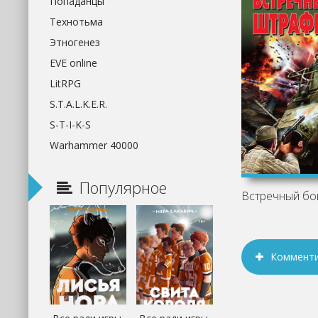
Попаданцы
Технотьма
Этногенез
EVE online
LitRPG
S.T.A.L.K.E.R.
S-T-I-K-S
Warhammer 40000
Популярное
Коммент