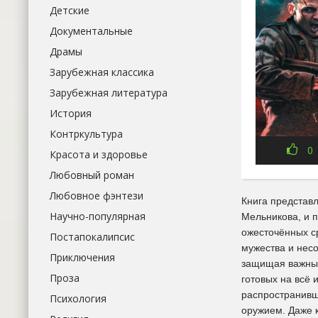
Детские
Документальные
Драмы
Зарубежная классика
Зарубежная литература
История
Контркультура
0
Красота и здоровье
Любовный роман
Любовное фэнтези
Книга представ
Научно-популярная
Мельникова, и 
ожесточённых ср
Постапокалипсис
мужества и несо
Приключения
защищая важный
Проза
готовых на всё 
распространивш
Психология
оружием. Даже к