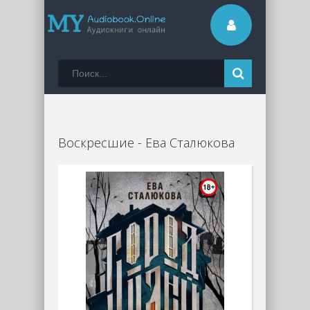
Воскресшие - Ева Сталюкова