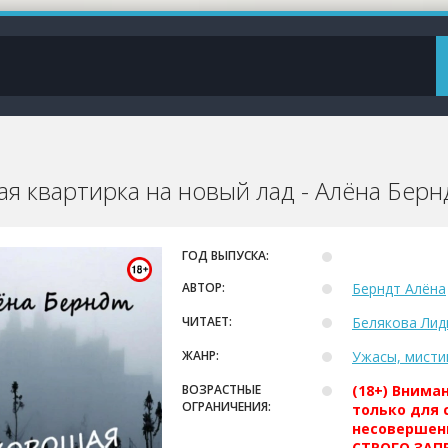
я квартирка на новый лад - Алёна Берн
ГОД ВЫПУСКА:
АВТОР:
Берндт Алёна
ЧИТАЕТ:
Белякова Лид
ЖАНР:
Ужасы, мисти
ВОЗРАСТНЫЕ
(18+) Внима
ОГРАНИЧЕНИЯ:
только для 
несовершен
СТРОГО ЗАПР