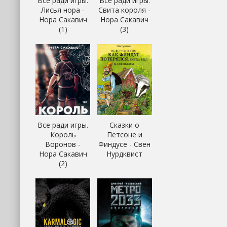
Все ради игры.
Все ради игры.
Лисья нора -
Свита короля -
Нора Сакавич
Нора Сакавич
(1)
(3)
Все ради игры.
Сказки о
Король
Петсоне и
Воронов -
Финдусе - Свен
Нора Сакавич
Нурдквист
(2)