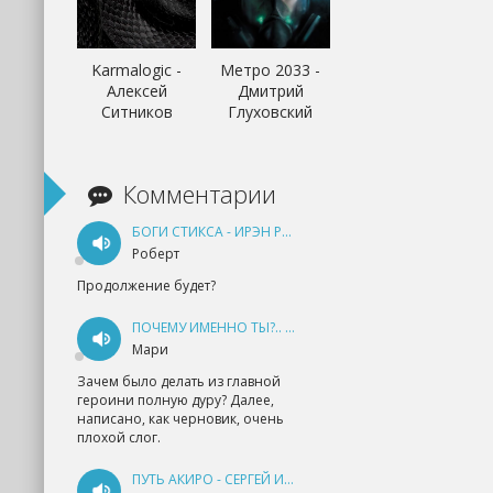
Karmalogic -
Метро 2033 -
Алексей
Дмитрий
Ситников
Глуховский
Комментарии
БОГИ СТИКСА - ИРЭН РУДКЕВИЧ
Роберт
Продолжение будет?
ПОЧЕМУ ИМЕННО ТЫ?.. КНИГА 1 - ЕКАТЕРИНА ЮДИНА
Мари
Зачем было делать из главной
героини полную дуру? Далее,
написано, как черновик, очень
плохой слог.
ПУТЬ АКИРО - СЕРГЕЙ ИЗМАЙЛОВ