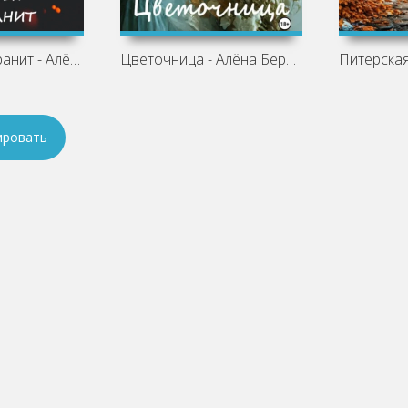
Та, что тебя хранит - Алёна Берндт
Цветочница - Алёна Берндт
ировать