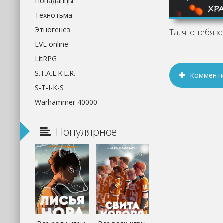
Попаданцы
Технотьма
Этногенез
EVE online
LitRPG
S.T.A.L.K.E.R.
Коммент
S-T-I-K-S
Warhammer 40000
Популярное