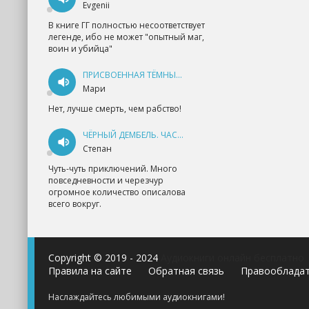
Evgenii
В книге ГГ полностью несоответствует
легенде, ибо не может "опытный маг,
воин и убийца"
ПРИСВОЕННАЯ ТЁМНЫМ. ПРОКЛЯТАЯ ЛЮБОВЬ - АННА ГЕРР
Мари
Нет, лучше смерть, чем рабство!
ЧЁРНЫЙ ДЕМБЕЛЬ. ЧАСТЬ 1 - АНДРЕЙ ФЕДИН
Степан
Чуть-чуть приключений. Много
повседневности и черезчур
огромное количество описалова
всего вокруг.
Copyright © 2019 - 2024
Аудиокниги онлайн бесплатно
Правила на сайте
Обратная связь
Правооблада
Наслаждайтесь любимыми аудиокнигами!