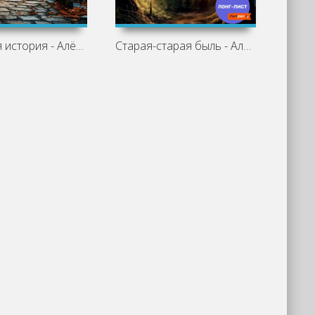
Питерская история - Алёна Берндт
Старая-старая быль - Алёна Берндт