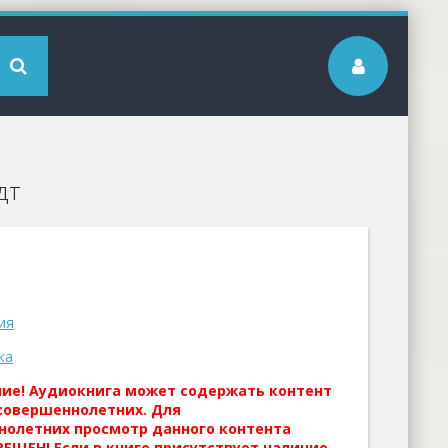
дт
ия
ка
ние! Аудиокнига может содержать контент
совершеннолетних. Для
нолетних просмотр данного контента
ЕЩЕН! Если в книге присутствует наличие