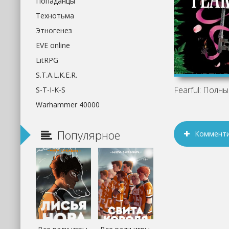
Попаданцы
Технотьма
Этногенез
EVE online
LitRPG
S.T.A.L.K.E.R.
S-T-I-K-S
Warhammer 40000
Популярное
Коммент