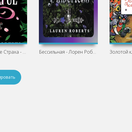
Fearful: Полные Страха - Лорен Робертс
Бессильная - Лорен Робертс
ировать