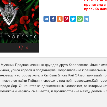
пропаганды 
просьба нап
0
 Мученик.Предназначенные друг для друга.Королевство Илия в с
чной, убила короля и подтолкнула Сопротивление к решительным 
еловека, к которому хотела бы быть ближе.Кай Эйзер, занявший по
н поклялся найти Пэйдин и свершить над ней правосудие.Кай пере
ороде Дор. Он гонится за единственным человеком, за которым хот
хотником и жертвой смещается, и противостояние между долгом и