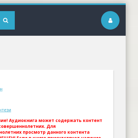
н
нтези
ние! Аудиокнига может содержать контент
совершеннолетних. Для
нолетних просмотр данного контента
ЕЩЕН! Если в книге присутствует наличие