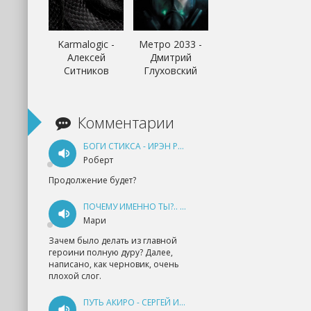
Karmalogic -
Метро 2033 -
Алексей
Дмитрий
Ситников
Глуховский
Комментарии
БОГИ СТИКСА - ИРЭН РУДКЕВИЧ
Роберт
Продолжение будет?
ПОЧЕМУ ИМЕННО ТЫ?.. КНИГА 1 - ЕКАТЕРИНА ЮДИНА
Мари
Зачем было делать из главной
героини полную дуру? Далее,
написано, как черновик, очень
плохой слог.
ПУТЬ АКИРО - СЕРГЕЙ ИЗМАЙЛОВ