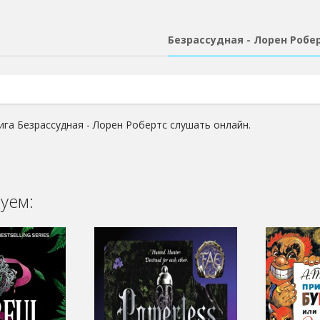
Безрассудная - Лорен Робе
ига Безрассудная - Лорен Робертс слушать онлайн.
уем: