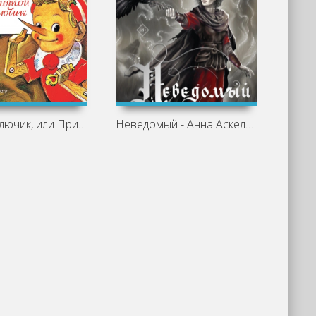
Золотой ключик, или Приключения
Неведомый - Анна Аскельд