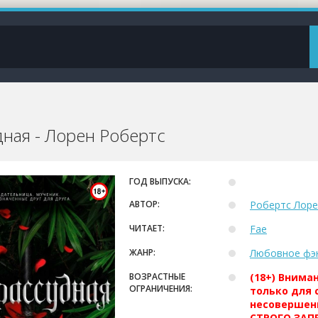
дная - Лорен Робертс
ГОД ВЫПУСКА:
АВТОР:
Робертс Лоре
ЧИТАЕТ:
Fae
ЖАНР:
Любовное фэ
ВОЗРАСТНЫЕ
(18+) Внима
ОГРАНИЧЕНИЯ:
только для 
несовершен
СТРОГО ЗАПР