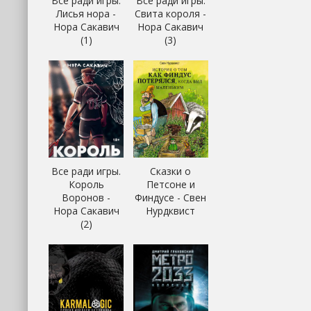
Все ради игры.
Все ради игры.
Лисья нора -
Свита короля -
Нора Сакавич
Нора Сакавич
(1)
(3)
Все ради игры.
Сказки о
Король
Петсоне и
Воронов -
Финдусе - Свен
Нора Сакавич
Нурдквист
(2)