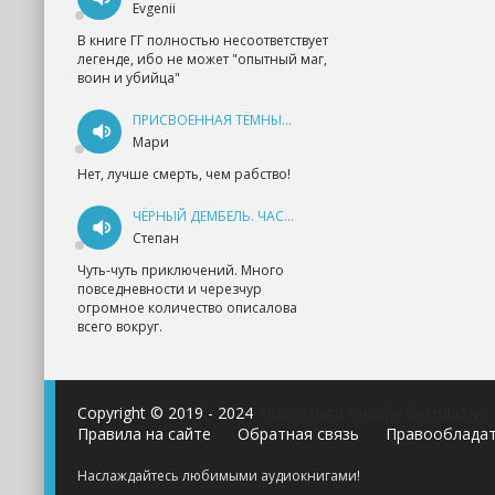
Evgenii
В книге ГГ полностью несоответствует
легенде, ибо не может "опытный маг,
воин и убийца"
ПРИСВОЕННАЯ ТЁМНЫМ. ПРОКЛЯТАЯ ЛЮБОВЬ - АННА ГЕРР
Мари
Нет, лучше смерть, чем рабство!
ЧЁРНЫЙ ДЕМБЕЛЬ. ЧАСТЬ 1 - АНДРЕЙ ФЕДИН
Степан
Чуть-чуть приключений. Много
повседневности и черезчур
огромное количество описалова
всего вокруг.
Copyright © 2019 - 2024
Аудиокниги онлайн бесплатно
Правила на сайте
Обратная связь
Правооблада
Наслаждайтесь любимыми аудиокнигами!