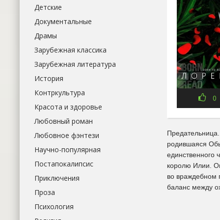
Детские
Документальные
Драмы
Зарубежная классика
Зарубежная литература
История
Контркультура
0
Красота и здоровье
Любовный роман
Предательница.
Любовное фэнтези
родившаяся Обы
Научно-популярная
единственного ч
Постапокалипсис
королю Илии. О
во враждебном г
Приключения
баланс между о
Проза
Психология