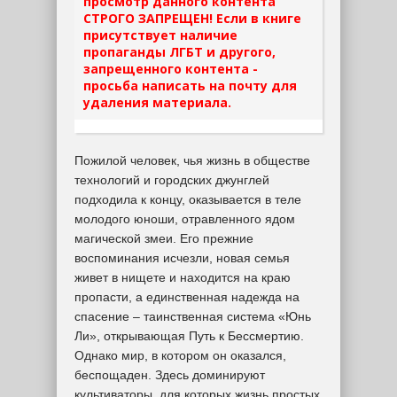
просмотр данного контента
СТРОГО ЗАПРЕЩЕН! Если в книге
присутствует наличие
пропаганды ЛГБТ и другого,
запрещенного контента -
просьба написать на почту для
удаления материала.
Пожилой человек, чья жизнь в обществе
технологий и городских джунглей
подходила к концу, оказывается в теле
молодого юноши, отравленного ядом
магической змеи. Его прежние
воспоминания исчезли, новая семья
живет в нищете и находится на краю
пропасти, а единственная надежда на
спасение – таинственная система «Юнь
Ли», открывающая Путь к Бессмертию.
Однако мир, в котором он оказался,
беспощаден. Здесь доминируют
культиваторы, для которых жизнь простых