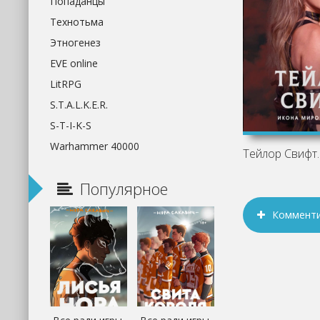
Попаданцы
Технотьма
Этногенез
EVE online
LitRPG
S.T.A.L.K.E.R.
S-T-I-K-S
Warhammer 40000
Популярное
Коммент