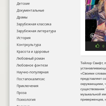
Детские
Документальные
Драмы
Зарубежная классика
Зарубежная литература
История
Контркультура
0
Красота и здоровье
Любовный роман
Тейлор Свифт, п
Любовное фэнтези
устанавливающе
Научно-популярная
«Своими словам
Постапокалипсис
представляет со
окружающими, ч
Приключения
существовании Т
Проза
музыкальной им
Психология
приверженцев, н