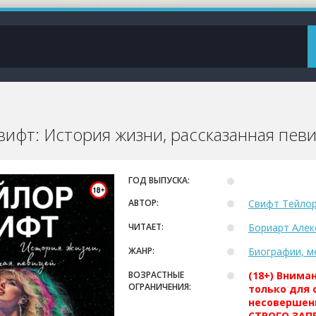
вифт: История жизни, рассказанная пев
ГОД ВЫПУСКА:
АВТОР:
Свифт Тейло
ЧИТАЕТ:
Бориарт Алек
ЖАНР:
Биографии, м
ВОЗРАСТНЫЕ
(18+) Внима
ОГРАНИЧЕНИЯ:
только для 
несовершен
СТРОГО ЗАПР