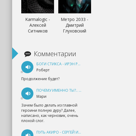
Karmalogic -
Метро 2033 -
Алексей
Дмитрий
Ситников
Глуховский
Комментарии
БОГИ СТИКСА - ИРЭН РУДКЕВИЧ
Роберт
Продолжение будет?
ПОЧЕМУ ИМЕННО ТЫ?.. КНИГА 1 - ЕКАТЕРИНА ЮДИНА
Мари
Зачем было делать из главной
героини полную дуру? Далее,
написано, как черновик, очень
плохой слог.
ПУТЬ АКИРО - СЕРГЕЙ ИЗМАЙЛОВ