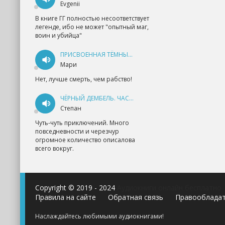
Evgenii
В книге ГГ полностью несоответствует
легенде, ибо не может "опытный маг,
воин и убийца"
ПРИСВОЕННАЯ ТЁМНЫМ. ПРОКЛЯТАЯ ЛЮБОВЬ - АННА ГЕРР
Мари
Нет, лучше смерть, чем рабство!
ЧЁРНЫЙ ДЕМБЕЛЬ. ЧАСТЬ 1 - АНДРЕЙ ФЕДИН
Степан
Чуть-чуть приключений. Много
повседневности и черезчур
огромное количество описалова
всего вокруг.
Copyright © 2019 - 2024
Аудиокниги онлайн бесплатно
Правила на сайте
Обратная связь
Правооблада
Наслаждайтесь любимыми аудиокнигами!