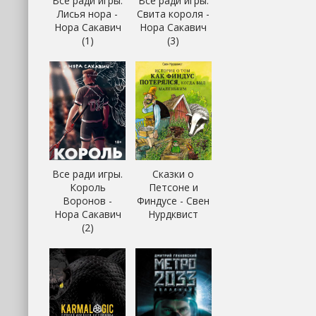
Все ради игры.
Все ради игры.
Лисья нора -
Свита короля -
Нора Сакавич
Нора Сакавич
(1)
(3)
Все ради игры.
Сказки о
Король
Петсоне и
Воронов -
Финдусе - Свен
Нора Сакавич
Нурдквист
(2)