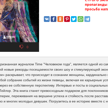
пропаганды 
просьба нап
0
ризнанная журналом Time "Человеком года", является одной из са
й новые рекорды посещаемости своих шоу и стимулирующей эконом
и» раскрывает, что происходит в сознании женщины, кардинально
бой собрание событий из жизни певицы, включая ее карьерные усп
ерез ее собственную перспективу. Интервью и посты в социальны
ейлор. Эта книга станет превосходным подарком для поклонников, 
перии, переживания на вершине успеха и стойкость после расстава
о и многих молодых девушек. Погрузитесь в ее историю вместе с н