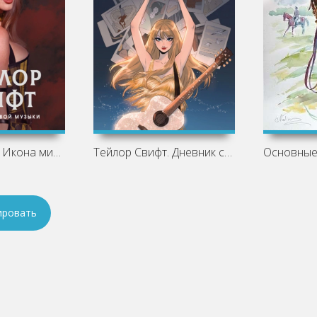
Тейлор Свифт. Икона мировой музыки -
Тейлор Свифт. Дневник свифти - Маркос
ировать