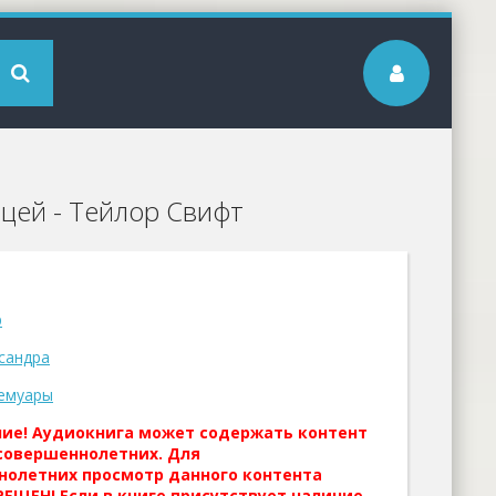
ицей - Тейлор Свифт
р
сандра
емуары
ние! Аудиокнига может содержать контент
совершеннолетних. Для
нолетних просмотр данного контента
ЕЩЕН! Если в книге присутствует наличие