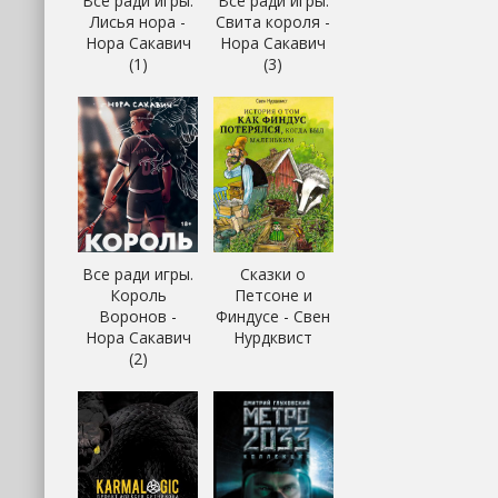
Все ради игры.
Все ради игры.
Лисья нора -
Свита короля -
Нора Сакавич
Нора Сакавич
(1)
(3)
Все ради игры.
Сказки о
Король
Петсоне и
Воронов -
Финдусе - Свен
Нора Сакавич
Нурдквист
(2)