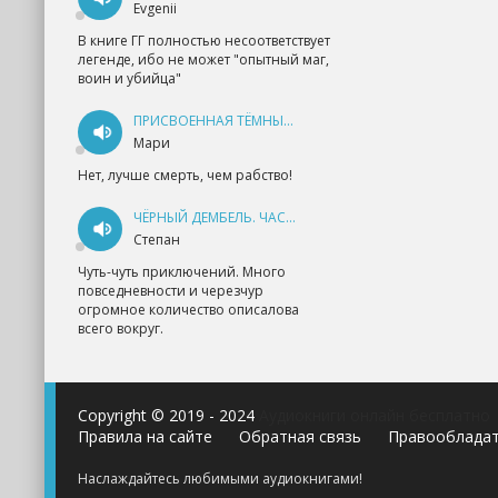
Evgenii
В книге ГГ полностью несоответствует
легенде, ибо не может "опытный маг,
воин и убийца"
ПРИСВОЕННАЯ ТЁМНЫМ. ПРОКЛЯТАЯ ЛЮБОВЬ - АННА ГЕРР
Мари
Нет, лучше смерть, чем рабство!
ЧЁРНЫЙ ДЕМБЕЛЬ. ЧАСТЬ 1 - АНДРЕЙ ФЕДИН
Степан
Чуть-чуть приключений. Много
повседневности и черезчур
огромное количество описалова
всего вокруг.
Copyright © 2019 - 2024
Аудиокниги онлайн бесплатно
Правила на сайте
Обратная связь
Правооблада
Наслаждайтесь любимыми аудиокнигами!