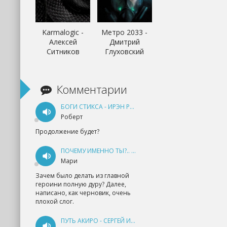
Karmalogic -
Метро 2033 -
Алексей
Дмитрий
Ситников
Глуховский
Комментарии
БОГИ СТИКСА - ИРЭН РУДКЕВИЧ
Роберт
Продолжение будет?
ПОЧЕМУ ИМЕННО ТЫ?.. КНИГА 1 - ЕКАТЕРИНА ЮДИНА
Мари
Зачем было делать из главной
героини полную дуру? Далее,
написано, как черновик, очень
плохой слог.
ПУТЬ АКИРО - СЕРГЕЙ ИЗМАЙЛОВ