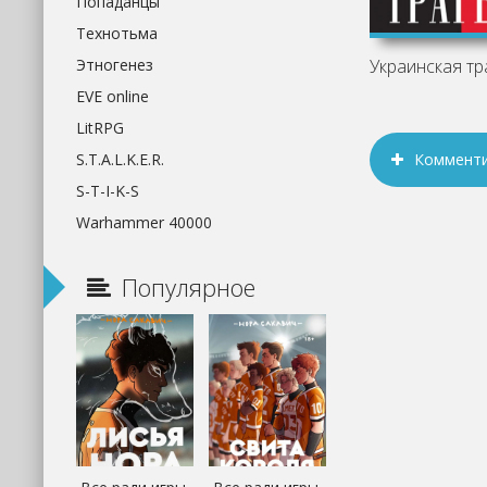
Попаданцы
Технотьма
Этногенез
EVE online
LitRPG
Коммент
S.T.A.L.K.E.R.
S-T-I-K-S
Warhammer 40000
Популярное