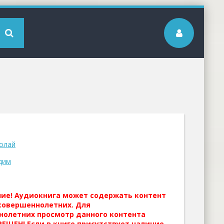
олай
дим
ние! Аудиокнига может содержать контент
совершеннолетних. Для
нолетних просмотр данного контента
ЕЩЕН! Если в книге присутствует наличие