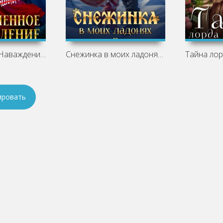
Его огненное Наваждение - Мотя Губина
Снежинка в моих ладонях - Мотя Губина
ировать