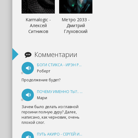
Karmalogic -
Метро 2033 -
Алексей
Дмитрий
Ситников
Глуховский
Комментарии
БОГИ СТИКСА - ИРЭН РУДКЕВИЧ
Роберт
Продолжение будет?
ПОЧЕМУ ИМЕННО ТЫ?.. КНИГА 1 - ЕКАТЕРИНА ЮДИНА
Мари
Зачем было делать из главной
героини полную дуру? Далее,
написано, как черновик, очень
плохой слог.
ПУТЬ АКИРО - СЕРГЕЙ ИЗМАЙЛОВ