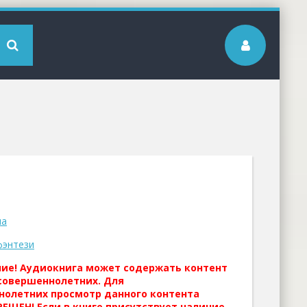
на
фэнтези
ние! Аудиокнига может содержать контент
совершеннолетних. Для
нолетних просмотр данного контента
ЕЩЕН! Если в книге присутствует наличие