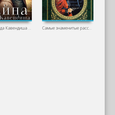
Тайна лорда Кавендиша - Татьяна Ма
Самые знаменитые расследования Шерлока