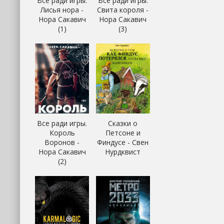
Все ради игры.
Все ради игры.
Лисья нора -
Свита короля -
Нора Сакавич
Нора Сакавич
(1)
(3)
Все ради игры.
Сказки о
Король
Петсоне и
Воронов -
Финдусе - Свен
Нора Сакавич
Нурдквист
(2)