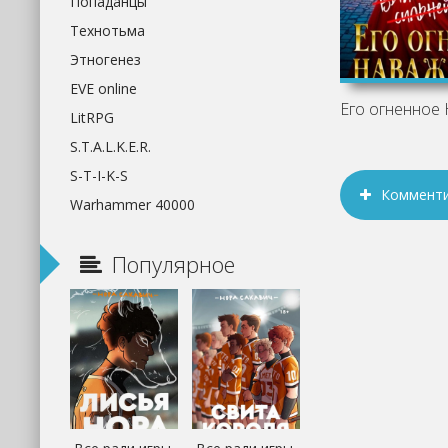
Попаданцы
Технотьма
Этногенез
EVE online
LitRPG
S.T.A.L.K.E.R.
S-T-I-K-S
Коммент
Warhammer 40000
Популярное