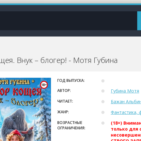
ея. Внук – блогер! - Мотя Губина
ГОД ВЫПУСКА:
АВТОР:
Губина Мотя
ЧИТАЕТ:
Бажан Альби
ЖАНР:
Фантастика, 
ВОЗРАСТНЫЕ
(18+) Внима
ОГРАНИЧЕНИЯ:
только для 
несовершен
СТРОГО ЗАПР