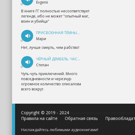
Evgenii
В книге ГГ полностью несоответствует
легенде, ибо не может "опытный маг,
воин и убийца"
ПРИСВОЕННАЯ ТЁМНЫМ. ПРОКЛЯТАЯ ЛЮБОВЬ - АННА ГЕРР
Мари
Нет, лучше смерть, чем рабство!
ЧЁРНЫЙ ДЕМБЕЛЬ. ЧАСТЬ 1 - АНДРЕЙ ФЕДИН
Степан
Чуть-чуть приключений. Много
повседневности и черезчур
огромное количество описалова
всего вокруг.
Copyright © 2019 - 2024
Аудиокниги онлайн бесплатно
Правила на сайте
Обратная связь
Правооблада
Наслаждайтесь любимыми аудиокнигами!