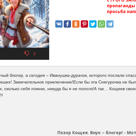
пропаганды 
просьба нап
0
тный блогер, а сегодня – Иванушка-дурачок, которого послали спаса
леших! Замечательное приключение!Если бы эта Снегурочка не был
х, сколько себя помню, никуда бы я не пополз!А так… Кощеев свои
?!
Позор Кощея. Внук – блогер! - Мо