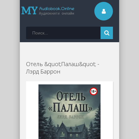
Отель &quot;Палаш&quot; -
Лэрд Баррон