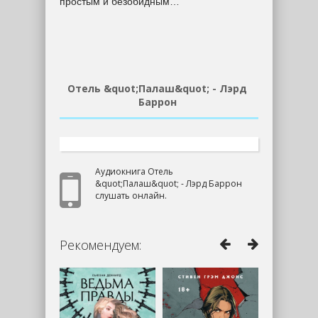
простым и безобидным…
Отель &quot;Палаш&quot; - Лэрд
Баррон
Аудиокнига Отель
&quot;Палаш&quot; - Лэрд Баррон
слушать онлайн.
Рекомендуем: