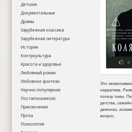
Детские
Документальные
Драмы
Зарубежная классика
Зарубежная литература
История
Контркультура
0
Красота и здоровье
Любовный роман
Любовное фэнтези
Это захватываю
Научно-популярная
нарратива. Раз
пользу тьмы. Пе
Постапокалипсис
детства, семей
Приключения
демонах, искаж
Проза
вопрос.
Психология