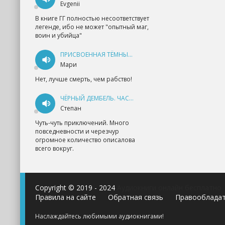
Evgenii
В книге ГГ полностью несоответствует
легенде, ибо не может "опытный маг,
воин и убийца"
ПРИСВОЕННАЯ ТЁМНЫМ. ПРОКЛЯТАЯ ЛЮБОВЬ - АННА ГЕРР
Мари
Нет, лучше смерть, чем рабство!
ЧЁРНЫЙ ДЕМБЕЛЬ. ЧАСТЬ 1 - АНДРЕЙ ФЕДИН
Степан
Чуть-чуть приключений. Много
повседневности и черезчур
огромное количество описалова
всего вокруг.
Copyright © 2019 - 2024
Аудиокниги онлайн бесплатно
Правила на сайте
Обратная связь
Правооблада
Наслаждайтесь любимыми аудиокнигами!