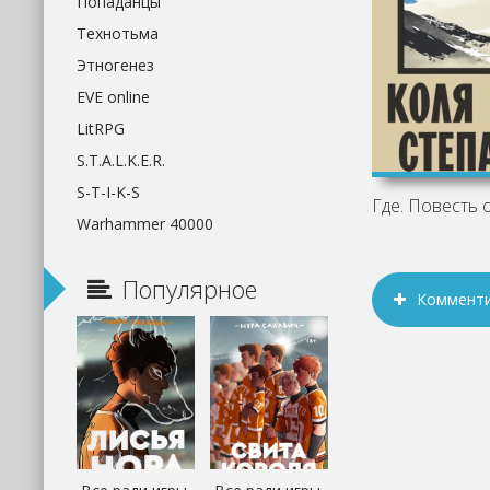
Попаданцы
Технотьма
Этногенез
EVE online
LitRPG
S.T.A.L.K.E.R.
S-T-I-K-S
Warhammer 40000
Популярное
Коммент