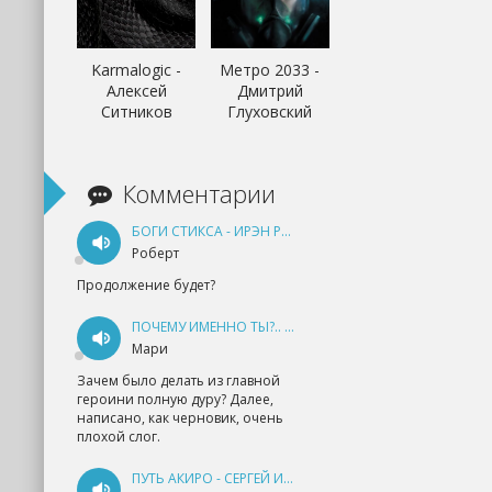
Karmalogic -
Метро 2033 -
Алексей
Дмитрий
Ситников
Глуховский
Комментарии
БОГИ СТИКСА - ИРЭН РУДКЕВИЧ
Роберт
Продолжение будет?
ПОЧЕМУ ИМЕННО ТЫ?.. КНИГА 1 - ЕКАТЕРИНА ЮДИНА
Мари
Зачем было делать из главной
героини полную дуру? Далее,
написано, как черновик, очень
плохой слог.
ПУТЬ АКИРО - СЕРГЕЙ ИЗМАЙЛОВ