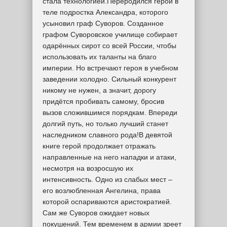
стала технологией.Переродился герой в
теле подростка Александра, которого
усыновил граф Суворов. Созданное
графом Суворовское училище собирает
одарённых сирот со всей России, чтобы
использовать их таланты на благо
империи. Но встречают героя в учебном
заведении холодно. Сильный конкурент
никому не нужен, а значит, дорогу
придётся пробивать самому, бросив
вызов сложившимся порядкам. Впереди
долгий путь, но только лучший станет
наследником славного рода!В девятой
книге герой продолжает отражать
направленные на него нападки и атаки,
несмотря на возросшую их
интенсивность. Одно из слабых мест –
его возлюбленная Ангелина, права
которой оспариваются аристократией.
Сам же Суворов ожидает новых
покушений. Тем временем в армии зреет