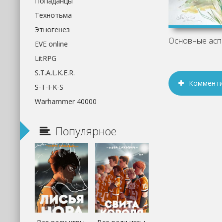
Попаданцы
Технотьма
Этногенез
EVE online
LitRPG
S.T.A.L.K.E.R.
Коммент
S-T-I-K-S
Warhammer 40000
Популярное