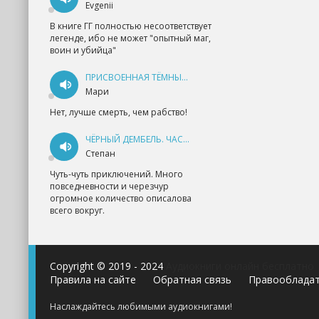
Evgenii
В книге ГГ полностью несоответствует
легенде, ибо не может "опытный маг,
воин и убийца"
ПРИСВОЕННАЯ ТЁМНЫМ. ПРОКЛЯТАЯ ЛЮБОВЬ - АННА ГЕРР
Мари
Нет, лучше смерть, чем рабство!
ЧЁРНЫЙ ДЕМБЕЛЬ. ЧАСТЬ 1 - АНДРЕЙ ФЕДИН
Степан
Чуть-чуть приключений. Много
повседневности и черезчур
огромное количество описалова
всего вокруг.
Copyright © 2019 - 2024
Аудиокниги онлайн бесплатно
Правила на сайте
Обратная связь
Правооблада
Наслаждайтесь любимыми аудиокнигами!