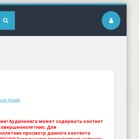
нов Юрий
ние! Аудиокнига может содержать контент
совершеннолетних. Для
нолетних просмотр данного контента
ЕЩЕН! Если в книге присутствует наличие