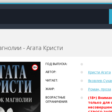
гнолии - Агата Кристи
ГОД ВЫПУСКА:
АВТОР:
Кристи Агата
ЧИТАЕТ:
Яковлев-Суха
ЖАНР:
Роман, проза
ВОЗРАСТНЫЕ
(18+) Внима
ОГРАНИЧЕНИЯ:
только для 
несовершен
СТРОГО ЗАПР