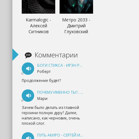
Karmalogic -
Метро 2033 -
Алексей
Дмитрий
Ситников
Глуховский
Комментарии
БОГИ СТИКСА - ИРЭН РУДКЕВИЧ
Роберт
Продолжение будет?
ПОЧЕМУ ИМЕННО ТЫ?.. КНИГА 1 - ЕКАТЕРИНА ЮДИНА
Мари
Зачем было делать из главной
героини полную дуру? Далее,
написано, как черновик, очень
плохой слог.
ПУТЬ АКИРО - СЕРГЕЙ ИЗМАЙЛОВ