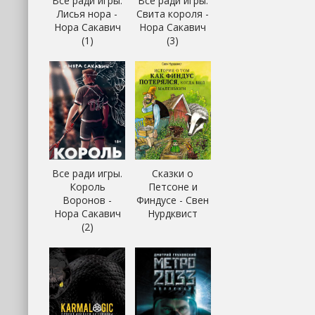
Все ради игры.
Все ради игры.
Лисья нора -
Свита короля -
Нора Сакавич
Нора Сакавич
(1)
(3)
Все ради игры.
Сказки о
Король
Петсоне и
Воронов -
Финдусе - Свен
Нора Сакавич
Нурдквист
(2)