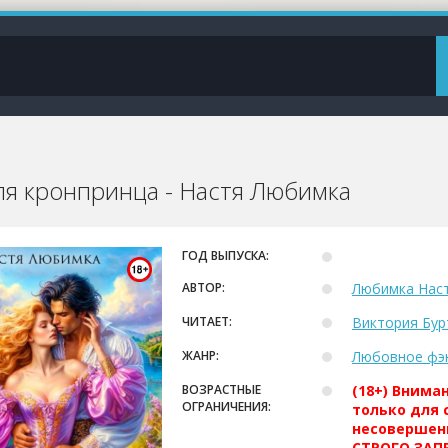
ля кронпринца - Настя Любимка
ГОД ВЫПУСКА:
АВТОР:
Любимка Нас
ЧИТАЕТ:
Виктория Бур
ЖАНР:
Любовное фэ
ВОЗРАСТНЫЕ
(18+) Внима
ОГРАНИЧЕНИЯ:
только для 
несовершен
СТРОГО ЗАПР