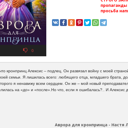
пропаганды 
просьба нап
0
 что кронпринц Алексис – подлец. Он развязал войну с моей стран
моей семьи. Я лишилась всего: любящего отца, младшего брата, д
которого я ненавижу всем сердцем. Он же – мой новый преподавате
лилась на «до» и «после».Но что, если я ошибалась?.. И Алексис д
Аврора для кронпринца - Настя