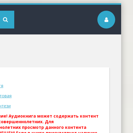
тя
товая
нтези
ние! Аудиокнига может содержать контент
совершеннолетних. Для
нолетних просмотр данного контента
ЕЩЕН! Если в книге присутствует наличие