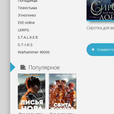
Попаданцы
Технотьма
Этногенез
EVE online
LitRPG
S.T.A.L.K.E.R.
S-T-I-K-S
Коммент
Warhammer 40000
Популярное