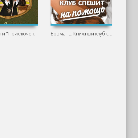
Обзор книги "Приключения ведьмочки. Мой
Броманс. Книжный клуб спешит на помощь