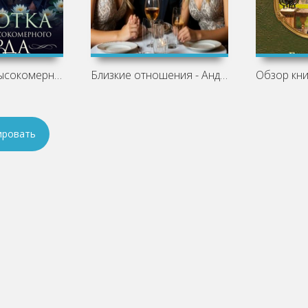
Сиротка для высокомерного лорда - Настя
Близкие отношения - Андрей Прокофьев
ировать