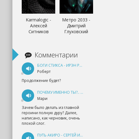
Karmalogic -
Метро 2033 -
Алексей
Дмитрий
Ситников
Глуховский
Комментарии
БОГИ СТИКСА - ИРЭН РУДКЕВИЧ
Роберт
Продолжение будет?
ПОЧЕМУ ИМЕННО ТЫ?.. КНИГА 1 - ЕКАТЕРИНА ЮДИНА
Мари
Зачем было делать из главной
героини полную дуру? Далее,
написано, как черновик, очень
плохой слог.
ПУТЬ АКИРО - СЕРГЕЙ ИЗМАЙЛОВ