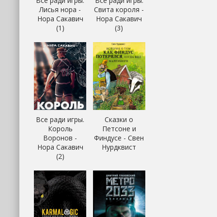
Все ради игры.
Все ради игры.
Лисья нора -
Свита короля -
Нора Сакавич
Нора Сакавич
(1)
(3)
Все ради игры.
Сказки о
Король
Петсоне и
Воронов -
Финдусе - Свен
Нора Сакавич
Нурдквист
(2)