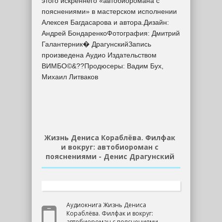
этого искреннего «автобиоромана с
пояснениями» в мастерском исполнении
Алексея Багдасарова и автора.Дизайн:
Андрей БондаренкоФотография: Дмитрий
Галантерник� ДрагунскийЗапись
произведена Аудио Издательством
ВИМБО©&??Продюсеры: Вадим Бух,
Михаил Литваков
Жизнь Дениса Кораблёва. Филфак
и вокруг: автобиороман с
пояснениями - Денис Драгунский
Аудиокнига Жизнь Дениса
Кораблёва. Филфак и вокруг:
автобиороман с пояснениями -