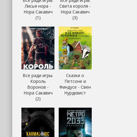
Все ради игры.
Все ради игры.
Лисья нора -
Свита короля -
Нора Сакавич
Нора Сакавич
(1)
(3)
Все ради игры.
Сказки о
Король
Петсоне и
Воронов -
Финдусе - Свен
Нора Сакавич
Нурдквист
(2)