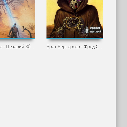
Искажение - Цезарий Збешховский
Брат Берсеркер - Фред Саберхаген