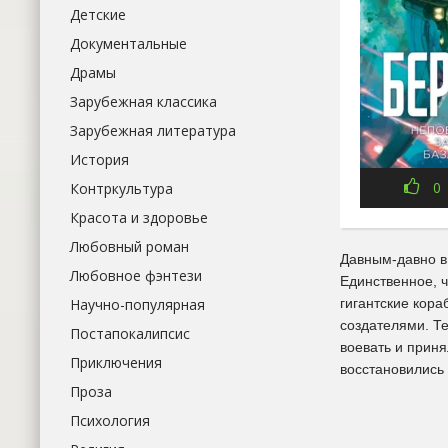
Детские
Документальные
Драмы
Зарубежная классика
Зарубежная литература
История
0
Контркультура
Красота и здоровье
Любовный роман
Давным-давно в
Любовное фэнтези
Единственное, 
Научно-популярная
гигантские кора
создателями. Т
Постапокалипсис
воевать и прин
Приключения
восстановились 
Проза
Психология