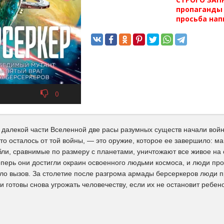
пропаганды 
просьба нап
0
 далекой части Вселенной две расы разумных существ начали войн
что осталось от той войны, — это оружие, которое ее завершило:
бли, сравнимые по размеру с планетами, уничтожают все живое на с
еперь они достигли окраин освоенного людьми космоса, и люди про
яло вызов. За столетие после разгрома армады берсеркеров люди 
и готовы снова угрожать человечеству, если их не остановит ребе