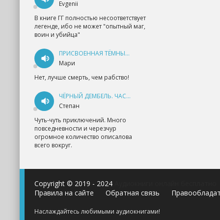
Evgenii
В книге ГГ полностью несоответствует
легенде, ибо не может "опытный маг,
воин и убийца"
ПРИСВОЕННАЯ ТЁМНЫМ. ПРОКЛЯТАЯ ЛЮБОВЬ - АННА ГЕРР
Мари
Нет, лучше смерть, чем рабство!
ЧЁРНЫЙ ДЕМБЕЛЬ. ЧАСТЬ 1 - АНДРЕЙ ФЕДИН
Степан
Чуть-чуть приключений. Много
повседневности и черезчур
огромное количество описалова
всего вокруг.
Copyright © 2019 - 2024
Аудиокниги онлайн бесплатно
Правила на сайте
Обратная связь
Правооблада
Наслаждайтесь любимыми аудиокнигами!