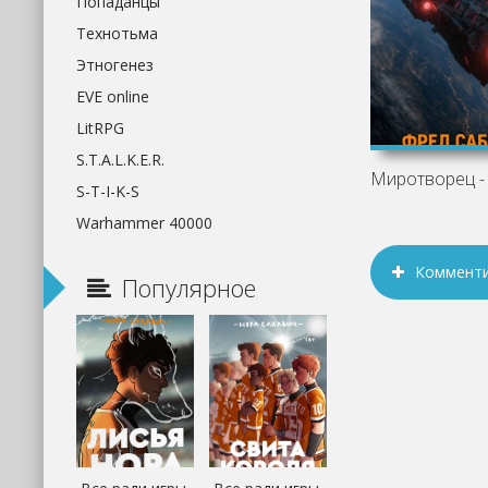
Попаданцы
Технотьма
Этногенез
EVE online
LitRPG
S.T.A.L.K.E.R.
S-T-I-K-S
Warhammer 40000
Коммент
Популярное