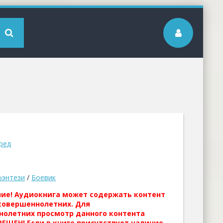
ред
фэнтези
/
Боевик
ние! Аудиокнига может содержать контент
совершеннолетних. Для
нолетних просмотр данного контента
ЕЩЕН! Если в книге присутствует наличие