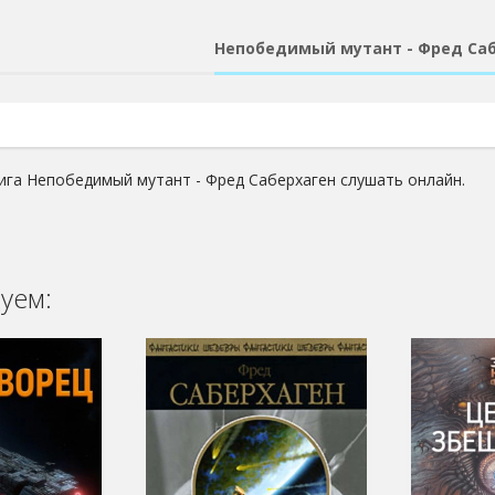
Непобедимый мутант - Фред Са
ига Непобедимый мутант - Фред Саберхаген слушать онлайн.
уем: