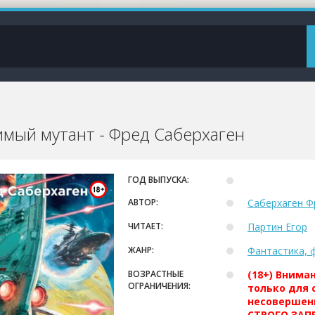
мый мутант - Фред Саберхаген
ГОД ВЫПУСКА:
АВТОР:
Саберхаген Ф
ЧИТАЕТ:
Партин Егор
ЖАНР:
Фантастика, 
ВОЗРАСТНЫЕ
(18+) Внима
ОГРАНИЧЕНИЯ:
только для 
несовершен
СТРОГО ЗАПР