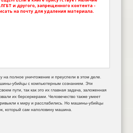
ЛГБТ и другого, запрещенного контента -
исать на почту для удаления материала.
у на полное уничтожение и преуспели в этом деле.
 машины-убийцы с компьютерным сознанием. Эти
воем пути, так как это их главная задача, заложенная
звали их берсеркерами. Человечество также умеет
привыкли к миру и расслабились. Но машины-убийцы
нок, который сам наполовину машина.