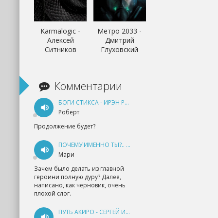
Karmalogic -
Метро 2033 -
Алексей
Дмитрий
Ситников
Глуховский
Комментарии
БОГИ СТИКСА - ИРЭН РУДКЕВИЧ
Роберт
Продолжение будет?
ПОЧЕМУ ИМЕННО ТЫ?.. КНИГА 1 - ЕКАТЕРИНА ЮДИНА
Мари
Зачем было делать из главной
героини полную дуру? Далее,
написано, как черновик, очень
плохой слог.
ПУТЬ АКИРО - СЕРГЕЙ ИЗМАЙЛОВ