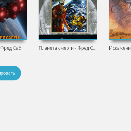
Миротворец - Фред Саберхаген
Планета смерти - Фред Саберхаген
ировать