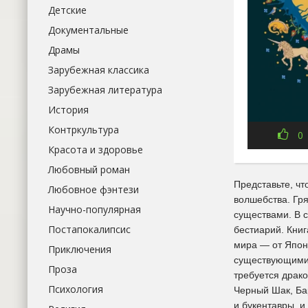
Детские
Документальные
Драмы
Зарубежная классика
Зарубежная литература
История
Контркультура
0
Красота и здоровье
Любовный роман
Представьте, чт
Любовное фэнтези
волшебства. Гр
Научно-популярная
существами. В 
Постапокалипсис
бестиарий. Книг
мира — от Япони
Приключения
существующими 
Проза
требуется драко
Психология
Черный Шак, Бар
и букентавры, и