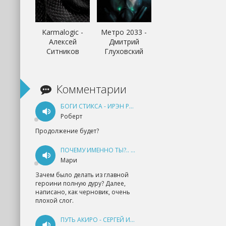
Karmalogic -
Метро 2033 -
Алексей
Дмитрий
Ситников
Глуховский
Комментарии
БОГИ СТИКСА - ИРЭН РУДКЕВИЧ
Роберт
Продолжение будет?
ПОЧЕМУ ИМЕННО ТЫ?.. КНИГА 1 - ЕКАТЕРИНА ЮДИНА
Мари
Зачем было делать из главной
героини полную дуру? Далее,
написано, как черновик, очень
плохой слог.
ПУТЬ АКИРО - СЕРГЕЙ ИЗМАЙЛОВ