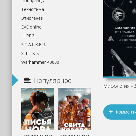
Попаданцы
Технотьма
Этногенез
EVE online
LitRPG
S.T.A.L.K.E.R.
S-T-I-K-S
Warhammer 40000
Популярное
Коммент