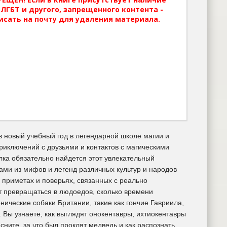
ЛГБТ и другого, запрещенного контента -
исать на почту для удаления материала.
 в новый учебный год в легендарной школе магии и
иключений с друзьями и контактов с магическими
ка обязательно найдется этот увлекательный
ами из мифов и легенд различных культур и народов
 приметах и поверьях, связанных с реально
 превращаться в людоедов, сколько времени
ические собаки Британии, такие как гончие Гавриила,
 Вы узнаете, как выглядят онокентавры, ихтиокентавры
ните, за что был проклят медведь и как распознать