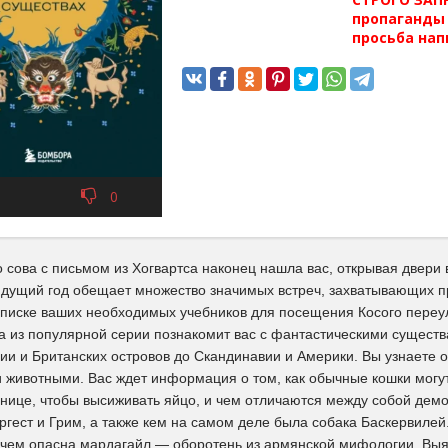
пропаганды 
просьба нап
0
о сова с письмом из Хогвартса наконец нашла вас, открывая двери
ядущий год обещает множество значимых встреч, захватывающих пр
списке ваших необходимых учебников для посещения Косого переул
а из популярной серии познакомит вас с фантастическими существ
и и Британских островов до Скандинавии и Америки. Вы узнаете о
животными. Вас ждет информация о том, как обычные кошки могут
нице, чтобы высиживать яйцо, и чем отличаются между собой демон
гест и Грим, а также кем на самом деле была собака Баскервилей.
 чем опасна мардагайл — оборотень из армянской мифологии. Выяс