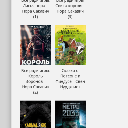
Все ради игры.
Все ради игры.
Лисья нора -
Свита короля -
Нора Сакавич
Нора Сакавич
(1)
(3)
Все ради игры.
Сказки о
Король
Петсоне и
Воронов -
Финдусе - Свен
Нора Сакавич
Нурдквист
(2)