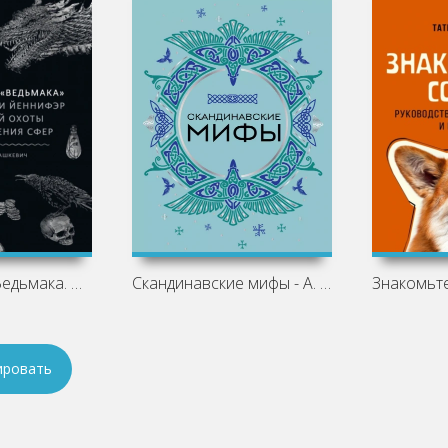
Мифология «Ведьмака. От Геральта и
Скандинавские мифы - А. Николаева
ировать