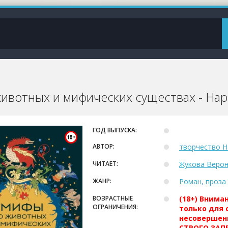
ивотных и мифических существах - На
ГОД ВЫПУСКА:
АВТОР:
творчество 
ЧИТАЕТ:
Жукова Верон
ЖАНР:
Роман, проза
ВОЗРАСТНЫЕ
(18+) Внима
ОГРАНИЧЕНИЯ:
только для 
несовершен
СТРОГО ЗАПР