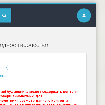
родное творчество
Народное
ика
ние! Аудиокнига может содержать контент
совершеннолетних. Для
нолетних просмотр данного контента
ЕЩЕН! Если в книге присутствует наличие