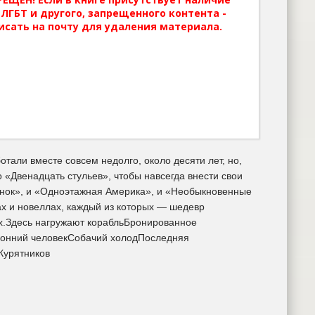
ЛГБТ и другого, запрещенного контента -
исать на почту для удаления материала.
тали вместе совсем недолго, около десяти лет, но,
о «Двенадцать стульев», чтобы навсегда внести свои
енок», и «Одноэтажная Америка», и «Необыкновенные
ах и новеллах, каждый из которых — шедевр
их.Здесь нагружают корабльБронированное
ронний человекСобачий холодПоследняя
Курятников