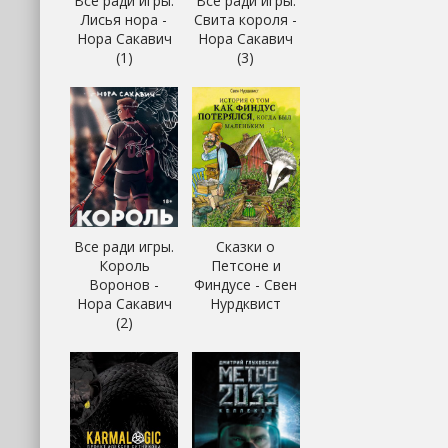
Все ради игры.
Все ради игры.
Лисья нора -
Свита короля -
Нора Сакавич
Нора Сакавич
(1)
(3)
Все ради игры.
Сказки о
Король
Петсоне и
Воронов -
Финдусе - Свен
Нора Сакавич
Нурдквист
(2)