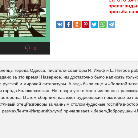
пропаганды 
просьба нап
0
енцы города Одесса, писатели-соавторы И. Ильф и Е. Петров рабо
здано за это время! Наверное, им достаточно было написать тольк
ю русской и мировой литературы. А ведь были еще и «Золотой тел
и города Колоколамска». Не говоря уже о многочисленных рассказ
мастерства. В этом сборнике вас ждет аудиоверсия некоторых из н
тливый отецРазговоры за чайным столомЧудесные гостиРазносто
 размахЛентяйИнтригиКолумб причаливает к берегуДобродушный 