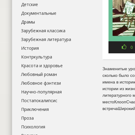
Детские
Документальные
Драмы
Зарубежная классика
Зарубежная литература
0
История
Контркультура
Красота и здоровье
Знаменитые урож
Любовный роман
сколько было со
имена в истори
Любовное фэнтези
истории из жизн
Научно-популярная
литературного 
Постапокалипсис
местоКлоопСчас
встречаШирокий
Приключения
Проза
Психология