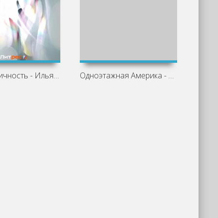
Светлая личность - Илья Ильф, Евгений
Одноэтажная Америка - Илья Ильф,