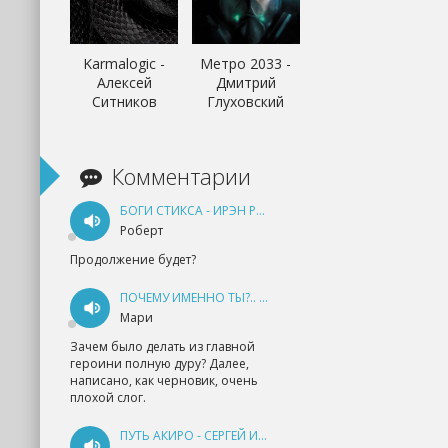
Karmalogic -
Метро 2033 -
Алексей
Дмитрий
Ситников
Глуховский
Комментарии
БОГИ СТИКСА - ИРЭН РУДКЕВИЧ
Роберт
Продолжение будет?
ПОЧЕМУ ИМЕННО ТЫ?.. КНИГА 1 - ЕКАТЕРИНА ЮДИНА
Мари
Зачем было делать из главной
героини полную дуру? Далее,
написано, как черновик, очень
плохой слог.
ПУТЬ АКИРО - СЕРГЕЙ ИЗМАЙЛОВ