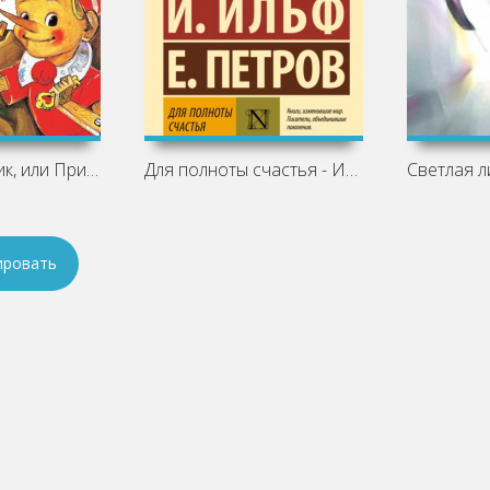
Золотой ключик, или Приключения
Для полноты счастья - Илья Ильф,
ировать