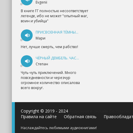
Evgenii
В книге ГГ полностью несоответствует
легенде, ибо не может "опытный маг,
воин и убийца"
ПРИСВОЕННАЯ ТЁМНЫМ. ПРОКЛЯТАЯ ЛЮБОВЬ - АННА ГЕРР
Мари
Нет, лучше смерть, чем рабство!
ЧЁРНЫЙ ДЕМБЕЛЬ. ЧАСТЬ 1 - АНДРЕЙ ФЕДИН
Степан
Чуть-чуть приключений. Много
повседневности и черезчур
огромное количество описалова
всего вокруг.
Copyright © 2019 - 2024
Аудиокниги онлайн бесплатно
Правила на сайте
Обратная связь
Правооблада
Наслаждайтесь любимыми аудиокнигами!