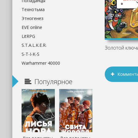
Попаданцы
Технотьма
Этногенез
EVE online
LitRPG
S.T.A.L.K.E.R.
S-T-I-K-S
Warhammer 40000
Коммент
Популярное