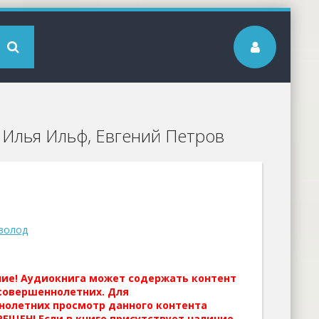
- Илья Ильф, Евгений Петров
волод
ние! Аудиокнига может содержать контент
совершеннолетних. Для
нолетних просмотр данного контента
ЕЩЕН! Если в книге присутствует наличие