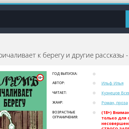
ичаливает к берегу и другие рассказы 
ГОД ВЫПУСКА:
АВТОР:
Ильф Илья
ЧИТАЕТ:
Кузнецов Все
ЖАНР:
Роман, проза
ВОЗРАСТНЫЕ
(18+) Внима
ОГРАНИЧЕНИЯ:
только для 
несовершен
СТРОГО ЗАПР