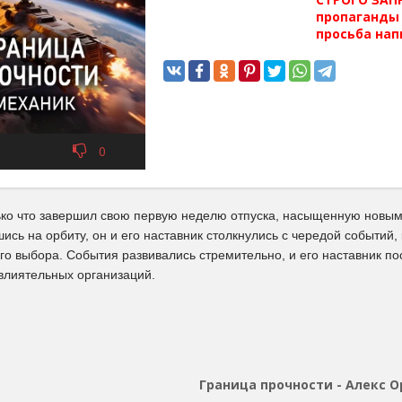
пропаганды 
просьба нап
0
ько что завершил свою первую неделю отпуска, насыщенную новы
ись на орбиту, он и его наставник столкнулись с чередой событий
го выбора. События развивались стремительно, и его наставник по
 влиятельных организаций.
Граница прочности - Алекс О