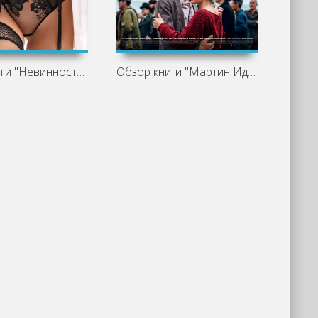
Обзор книги "Невинность на спор",
Обзор книги "Мартин Иден" Джека Лондона