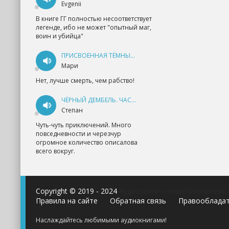
Evgenii
В книге ГГ полностью несоответствует
легенде, ибо не может "опытный маг,
воин и убийца"
ПРИСВОЕННАЯ ТЁМНЫМ. ПРОКЛЯТАЯ ЛЮБОВЬ - АННА ГЕРР
Мари
Нет, лучше смерть, чем рабство!
ЧЁРНЫЙ ДЕМБЕЛЬ. ЧАСТЬ 1 - АНДРЕЙ ФЕДИН
Степан
Чуть-чуть приключений. Много
повседневности и черезчур
огромное количество описалова
всего вокруг.
Copyright © 2019 - 2024
Аудиокниги онлайн бесплатно
Правила на сайте
Обратная связь
Правооблада
Наслаждайтесь любимыми аудиокнигами!