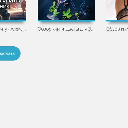
Дорога на орбиту - Алекс Орлов
Обзор книги Цветы для Элджернона -
ировать