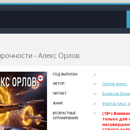
прочности - Алекс Орлов
ГОД ВЫПУСКА:
АВТОР:
Орлов Алекс
ЧИТАЕТ:
Борисов Вла
ЖАНР:
Фантастика, 
ВОЗРАСТНЫЕ
(18+) Внима
ОГРАНИЧЕНИЯ:
только для 
несовершен
СТРОГО ЗАПР