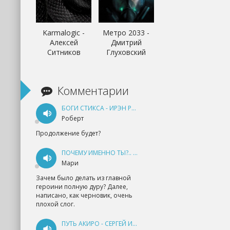
Karmalogic -
Метро 2033 -
Алексей
Дмитрий
Ситников
Глуховский
Комментарии
БОГИ СТИКСА - ИРЭН РУДКЕВИЧ
Роберт
Продолжение будет?
ПОЧЕМУ ИМЕННО ТЫ?.. КНИГА 1 - ЕКАТЕРИНА ЮДИНА
Мари
Зачем было делать из главной
героини полную дуру? Далее,
написано, как черновик, очень
плохой слог.
ПУТЬ АКИРО - СЕРГЕЙ ИЗМАЙЛОВ