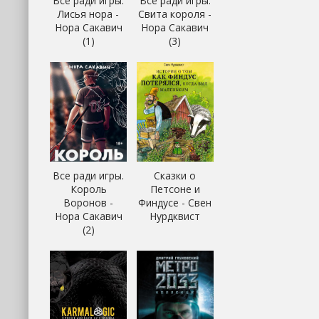
Все ради игры.
Все ради игры.
Лисья нора -
Свита короля -
Нора Сакавич
Нора Сакавич
(1)
(3)
Все ради игры.
Сказки о
Король
Петсоне и
Воронов -
Финдусе - Свен
Нора Сакавич
Нурдквист
(2)