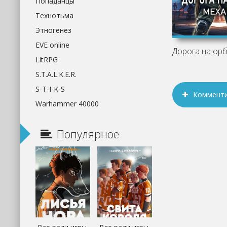
Попаданцы
Технотьма
Этногенез
EVE online
LitRPG
S.T.A.L.K.E.R.
S-T-I-K-S
Коммент
Warhammer 40000
Популярное