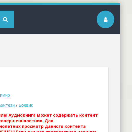
димир
фэнтези
/
Боевик
ние! Аудиокнига может содержать контент
совершеннолетних. Для
нолетних просмотр данного контента
ЕЩЕН! Если в книге присутствует наличие