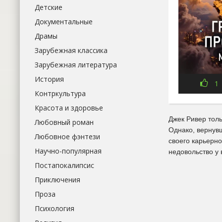
Детские
Документальные
Драмы
Зарубежная классика
Зарубежная литература
История
1
Контркультура
Красота и здоровье
Джек Ривер тол
Любовный роман
Однако, вернувш
Любовное фэнтези
своего карьерно
Научно-популярная
недовольство у
Постапокалипсис
Приключения
Проза
Психология