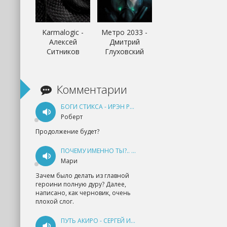
Karmalogic -
Метро 2033 -
Алексей
Дмитрий
Ситников
Глуховский
Комментарии
БОГИ СТИКСА - ИРЭН РУДКЕВИЧ
Роберт
Продолжение будет?
ПОЧЕМУ ИМЕННО ТЫ?.. КНИГА 1 - ЕКАТЕРИНА ЮДИНА
Мари
Зачем было делать из главной
героини полную дуру? Далее,
написано, как черновик, очень
плохой слог.
ПУТЬ АКИРО - СЕРГЕЙ ИЗМАЙЛОВ