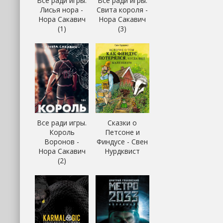
Все ради игры.
Все ради игры.
Лисья нора -
Свита короля -
Нора Сакавич
Нора Сакавич
(1)
(3)
Все ради игры.
Сказки о
Король
Петсоне и
Воронов -
Финдусе - Свен
Нора Сакавич
Нурдквист
(2)