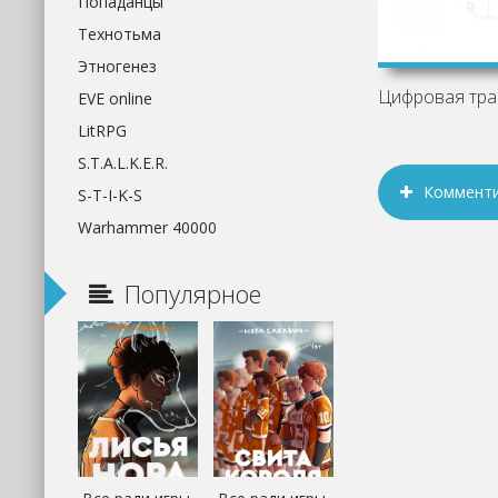
Попаданцы
Технотьма
Этногенез
EVE online
LitRPG
S.T.A.L.K.E.R.
Коммент
S-T-I-K-S
Warhammer 40000
Популярное