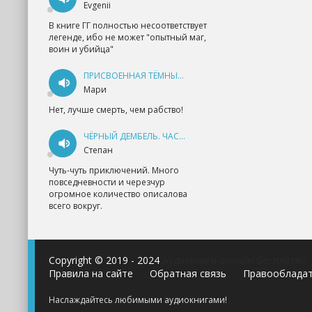
Evgenii
В книге ГГ полностью несоответствует
легенде, ибо не может "опытный маг,
воин и убийца"
ПРИСВОЕННАЯ ТЁМНЫМ. ПРОКЛЯТАЯ ЛЮБОВЬ - АННА ГЕРР
Мари
Нет, лучше смерть, чем рабство!
ЧЁРНЫЙ ДЕМБЕЛЬ. ЧАСТЬ 1 - АНДРЕЙ ФЕДИН
Степан
Чуть-чуть приключений. Много
повседневности и черезчур
огромное количество описалова
всего вокруг.
Copyright © 2019 - 2024
Аудиокниги онлайн бесплатно
Правила на сайте
Обратная связь
Правооблада
Наслаждайтесь любимыми аудиокнигами!