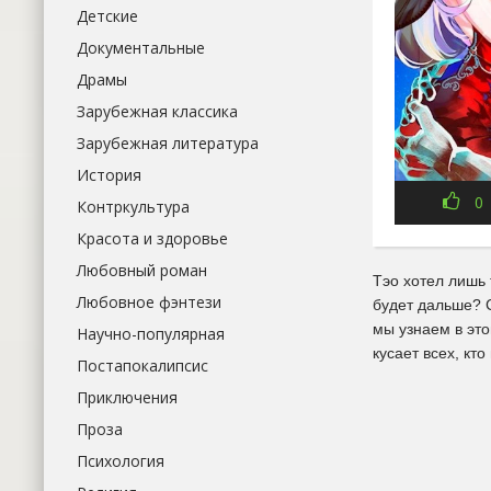
Детские
Документальные
Драмы
Зарубежная классика
Зарубежная литература
История
0
Контркультура
Красота и здоровье
Любовный роман
Тэо хотел лишь 
Любовное фэнтези
будет дальше? С
мы узнаем в эт
Научно-популярная
кусает всех, кт
Постапокалипсис
Приключения
Проза
Психология