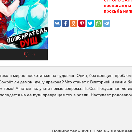
пропаганды 
просьба нап
0
тихо и мирно поохотиться на чудовищ. Один, без женщин, проблем и
ожрёт ли демон, душу дракона? Что станет с Викторией и каким б
ом томе! А потом получите новые вопросы..ПыСы. Покусанная логик
о попадётся на её пути превращая тех в рояли! Наступает роялеапо
Пожиратель душ. Том 6 - Дорниче