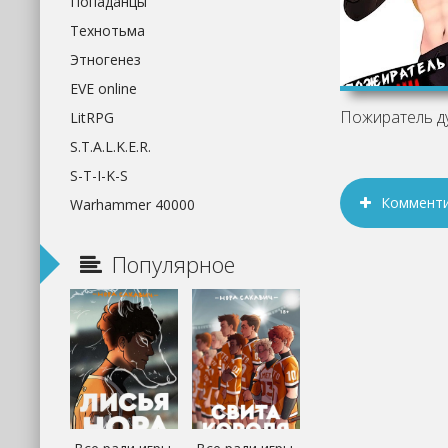
Попаданцы
Технотьма
Этногенез
EVE online
LitRPG
S.T.A.L.K.E.R.
S-T-I-K-S
Коммент
Warhammer 40000
Популярное