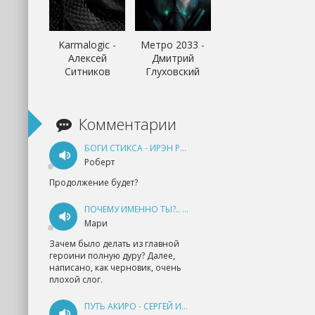
Karmalogic -
Метро 2033 -
Алексей
Дмитрий
Ситников
Глуховский
Комментарии
БОГИ СТИКСА - ИРЭН РУДКЕВИЧ
Роберт
Продолжение будет?
ПОЧЕМУ ИМЕННО ТЫ?.. КНИГА 1 - ЕКАТЕРИНА ЮДИНА
Мари
Зачем было делать из главной
героини полную дуру? Далее,
написано, как черновик, очень
плохой слог.
ПУТЬ АКИРО - СЕРГЕЙ ИЗМАЙЛОВ