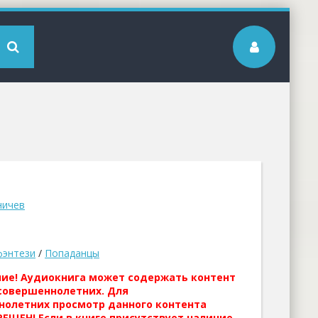
ничев
фэнтези
/
Попаданцы
ние! Аудиокнига может содержать контент
совершеннолетних. Для
нолетних просмотр данного контента
ЕЩЕН! Если в книге присутствует наличие