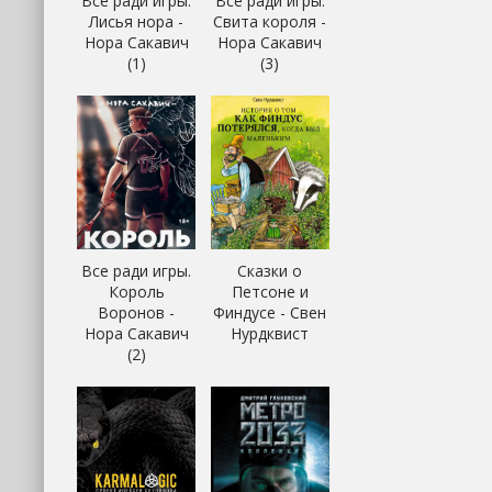
Все ради игры.
Все ради игры.
Лисья нора -
Свита короля -
Нора Сакавич
Нора Сакавич
(1)
(3)
Все ради игры.
Сказки о
Король
Петсоне и
Воронов -
Финдусе - Свен
Нора Сакавич
Нурдквист
(2)