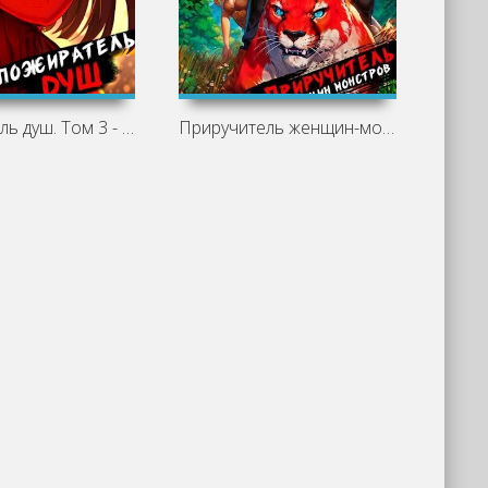
Пожиратель душ. Том 3 - Дорничев Дмитрий
Приручитель женщин-монстров. Том 2 -