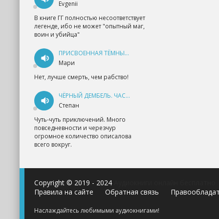
Evgenii
В книге ГГ полностью несоответствует
легенде, ибо не может "опытный маг,
воин и убийца"
ПРИСВОЕННАЯ ТЁМНЫМ. ПРОКЛЯТАЯ ЛЮБОВЬ - АННА ГЕРР
Мари
Нет, лучше смерть, чем рабство!
ЧЁРНЫЙ ДЕМБЕЛЬ. ЧАСТЬ 1 - АНДРЕЙ ФЕДИН
Степан
Чуть-чуть приключений. Много
повседневности и черезчур
огромное количество описалова
всего вокруг.
Copyright © 2019 - 2024
Аудиокниги онлайн бесплатно
Правила на сайте
Обратная связь
Правооблада
Наслаждайтесь любимыми аудиокнигами!