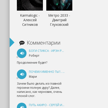
Karmalogic -
Метро 2033 -
Алексей
Дмитрий
Ситников
Глуховский
Комментарии
БОГИ СТИКСА - ИРЭН РУДКЕВИЧ
Роберт
Продолжение будет?
ПОЧЕМУ ИМЕННО ТЫ?.. КНИГА 1 - ЕКАТЕРИНА ЮДИНА
Мари
Зачем было делать из главной
героини полную дуру? Далее,
написано, как черновик, очень
плохой слог.
ПУТЬ АКИРО - СЕРГЕЙ ИЗМАЙЛОВ