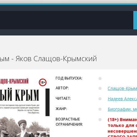
ым - Яков Слащов-Крымский
ГОД ВЫПУСКА:
АВТОР:
Слащов-Крым
ЧИТАЕТ:
Надеев Алекс
ЖАНР:
Биографии, м
ВОЗРАСТНЫЕ
(18+) Внима
ОГРАНИЧЕНИЯ:
только для 
несовершен
СТРОГО ЗАПР