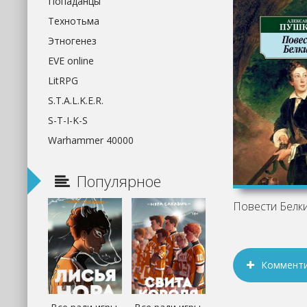
Попаданцы
Технотьма
Этногенез
EVE online
LitRPG
S.T.A.L.K.E.R.
S-T-I-K-S
Warhammer 40000
Популярное
Коммент