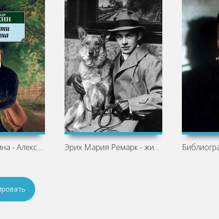
Повести Белкина - Александр Пушкин
Эрих Мария Ремарк - жизнь и творчество
ировать