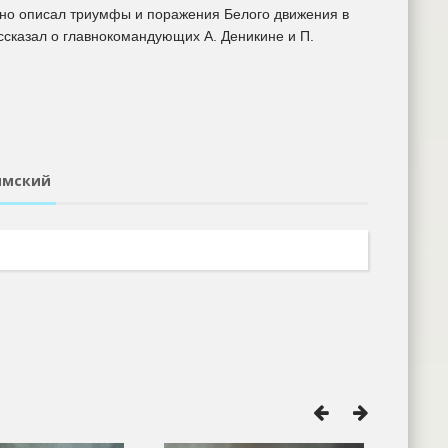
бно описал триумфы и поражения Белого движения в
ссказал о главнокомандующих А. Деникине и П.
ымский