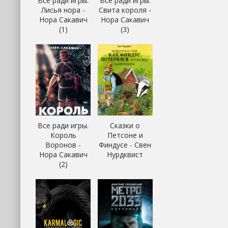
Все ради игры.
Все ради игры.
Лисья нора -
Свита короля -
Нора Сакавич
Нора Сакавич
(1)
(3)
Все ради игры.
Сказки о
Король
Петсоне и
Воронов -
Финдусе - Свен
Нора Сакавич
Нурдквист
(2)