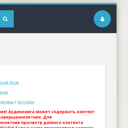
ский Яков
андр
емуары
/
История
ние! Аудиокнига может содержать контент
совершеннолетних. Для
нолетних просмотр данного контента
ЕЩЕН! Если в книге присутствует наличие