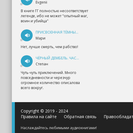
Evgenii
В книге ГГ полностью несоответствует
легенде, ибо не может "опытный маг,
воин и убийца"
ПРИСВОЕННАЯ ТЁМНЫМ. ПРОКЛЯТАЯ ЛЮБОВЬ - АННА ГЕРР
Мари
Нет, лучше смерть, чем рабство!
ЧЁРНЫЙ ДЕМБЕЛЬ. ЧАСТЬ 1 - АНДРЕЙ ФЕДИН
Степан
Чуть-чуть приключений. Много
повседневности и черезчур
огромное количество описалова
всего вокруг.
Copyright © 2019 - 2024
Аудиокниги онлайн бесплатно
Правила на сайте
Обратная связь
Правооблада
Наслаждайтесь любимыми аудиокнигами!