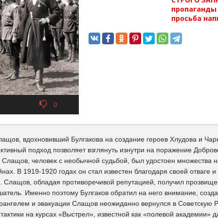
пропаганды 
просьба нап
0
лащов, вдохновивший Булгакова на создание героев Хлудова и Чарн
ективный подход позволяет взглянуть изнутри на поражение Добро
Слащов, человек с необычной судьбой, был удостоен множества на
нах. В 1919-1920 годах он стал известен благодаря своей отваге и 
. Слащов, обладая противоречивой репутацией, получил прозвище «
шатель. Именно поэтому Булгаков обратил на него внимание, созда
Врангелем и эвакуации Слащов неожиданно вернулся в Советскую Р
актики на курсах «Выстрел», известной как «полевой академии» дл