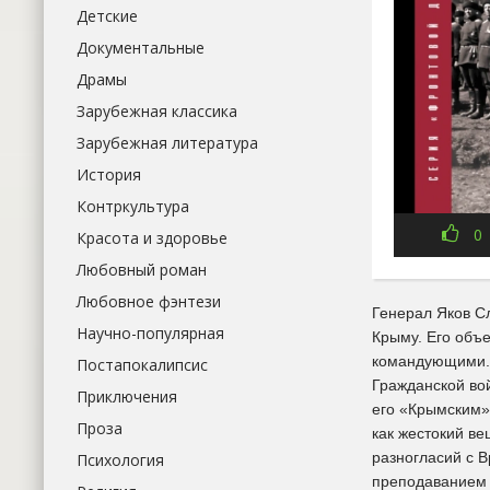
Детские
Документальные
Драмы
Зарубежная классика
Зарубежная литература
История
Контркультура
0
Красота и здоровье
Любовный роман
Любовное фэнтези
Генерал Яков С
Научно-популярная
Крыму. Его объ
командующими. 
Постапокалипсис
Гражданской вой
Приключения
его «Крымским»
Проза
как жестокий ве
разногласий с 
Психология
преподаванием т