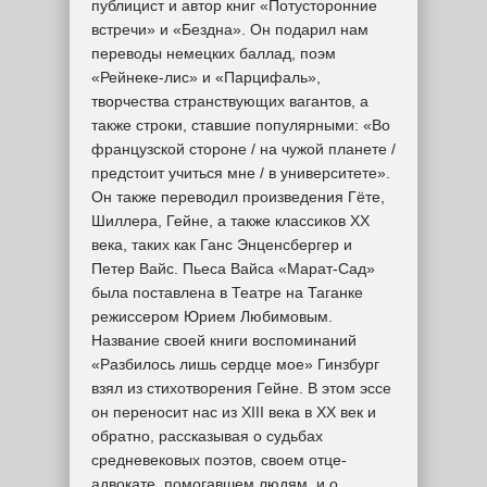
публицист и автор книг «Потусторонние
встречи» и «Бездна». Он подарил нам
переводы немецких баллад, поэм
«Рейнеке-лис» и «Парцифаль»,
творчества странствующих вагантов, а
также строки, ставшие популярными: «Во
французской стороне / на чужой планете /
предстоит учиться мне / в университете».
Он также переводил произведения Гёте,
Шиллера, Гейне, а также классиков ХХ
века, таких как Ганс Энценсбергер и
Петер Вайс. Пьеса Вайса «Марат-Сад»
была поставлена в Театре на Таганке
режиссером Юрием Любимовым.
Название своей книги воспоминаний
«Разбилось лишь сердце мое» Гинзбург
взял из стихотворения Гейне. В этом эссе
он переносит нас из XIII века в ХХ век и
обратно, рассказывая о судьбах
средневековых поэтов, своем отце-
адвокате, помогавшем людям, и о