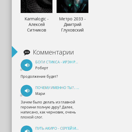
Karmalogic -
Метро 2033 -
Алексей
Дмитрий
Ситников
Глуховский
Комментарии
БОГИ СТИКСА - ИРЭН РУДКЕВИЧ
Роберт
Продолжение будет?
ПОЧЕМУ ИМЕННО ТЫ?.. КНИГА 1 - ЕКАТЕРИНА ЮДИНА
Мари
Зачем было делать из главной
героини полную дуру? Далее,
написано, как черновик, очень
плохой слог.
ПУТЬ АКИРО - СЕРГЕЙ ИЗМАЙЛОВ