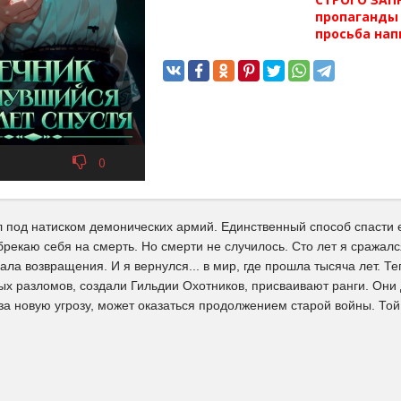
пропаганды 
просьба нап
0
 под натиском демонических армий. Единственный способ спасти ег
обрекаю себя на смерть. Но смерти не случилось. Сто лет я сражалс
ала возвращения. И я вернулся... в мир, где прошла тысяча лет. 
х разломов, создали Гильдии Охотников, присваивают ранги. Они д
а новую угрозу, может оказаться продолжением старой войны. Той 