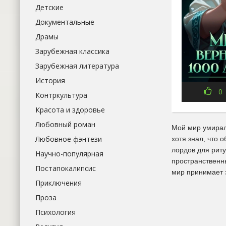
Детские
Документальные
Драмы
Зарубежная классика
Зарубежная литература
История
0
Контркультура
Красота и здоровье
Любовный роман
Мой мир умирал
Любовное фэнтези
хотя знал, что 
лордов для риту
Научно-популярная
пространственны
Постапокалипсис
мир принимает з
Приключения
Проза
Психология