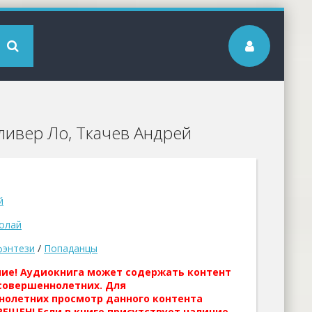
ливер Ло, Ткачев Андрей
й
олай
фэнтези
/
Попаданцы
ние! Аудиокнига может содержать контент
совершеннолетних. Для
нолетних просмотр данного контента
ЕЩЕН! Если в книге присутствует наличие