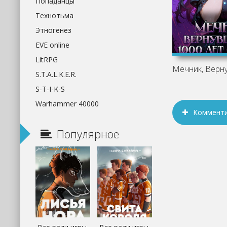
Попаданцы
Технотьма
Этногенез
EVE online
LitRPG
S.T.A.L.K.E.R.
S-T-I-K-S
Warhammer 40000
Коммент
Популярное