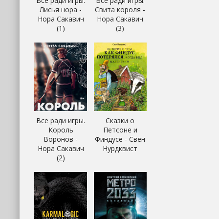
Все ради игры.
Все ради игры.
Лисья нора -
Свита короля -
Нора Сакавич
Нора Сакавич
(1)
(3)
Все ради игры.
Сказки о
Король
Петсоне и
Воронов -
Финдусе - Свен
Нора Сакавич
Нурдквист
(2)