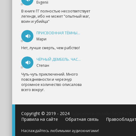
Evgenii
В книге ГГ полностью несоответствует
легенде, ибо не может "опытный маг,
воин и убийца"
ПРИСВОЕННАЯ ТЁМНЫМ. ПРОКЛЯТАЯ ЛЮБОВЬ - АННА ГЕРР
Мари
Нет, лучше смерть, чем рабство!
ЧЁРНЫЙ ДЕМБЕЛЬ. ЧАСТЬ 1 - АНДРЕЙ ФЕДИН
Степан
Чуть-чуть приключений. Много
повседневности и черезчур
огромное количество описалова
всего вокруг.
Copyright © 2019 - 2024
Аудиокниги онлайн бесплатно
Правила на сайте
Обратная связь
Правооблада
Наслаждайтесь любимыми аудиокнигами!