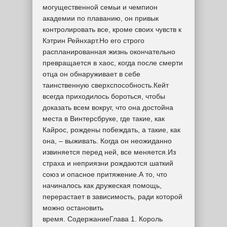
могущественной семьи и чемпион
академии по плаванию, он привык
контролировать все, кроме своих чувств к
Кэтрин Рейнхарт.Но его строго
распланированная жизнь окончательно
превращается в хаос, когда после смерти
отца он обнаруживает в себе
таинственную сверхспособность.Кейт
всегда приходилось бороться, чтобы
доказать всем вокруг, что она достойна
места в Винтерсбруке, где такие, как
Кайрос, рождены побеждать, а такие, как
она, – выживать. Когда он неожиданно
извиняется перед ней, все меняется.Из
страха и неприязни рождаются шаткий
союз и опасное притяжение.А то, что
начиналось как дружеская помощь,
перерастает в зависимость, ради которой
можно остановить
время. СодержаниеГлава 1. Король