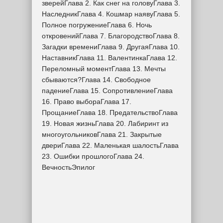
зверейГлава 2. Как снег на головуГлава 3.
НаследникГлава 4. Кошмар наявуГлава 5.
Полное погружениеГлава 6. Ночь
откровенийГлава 7. БлагородствоГлава 8.
Загадки времениГлава 9. ДругаяГлава 10.
НаставникГлава 11. ВалентинкаГлава 12.
Переломный моментГлава 13. Мечты
сбываются?Глава 14. Свободное
падениеГлава 15. СопротивлениеГлава
16. Право выбораГлава 17.
ПрощаниеГлава 18. ПредательствоГлава
19. Новая жизньГлава 20. Лабиринт из
многоугольниковГлава 21. Закрытые
двериГлава 22. Маленькая шалостьГлава
23. Ошибки прошлогоГлава 24.
ВечностьЭпилог