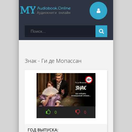
Знак - Ги де Мопассан
0
0
ГОД ВЫПУСКА: