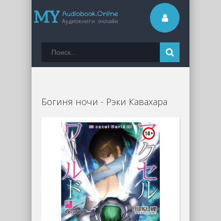
Богиня ночи - Рэки Кавахара