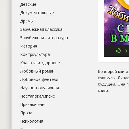
Детские
Документальные
Драмы
Зарубежная классика
Зарубежная литература
История
0
Контркультура
Красота и здоровье
Любовный роман
Во второй книге
каникулы. Линд
Любовное фэнтези
будущем. Она пы
Научно-популярная
книге.
Постапокалипсис
Приключения
Проза
Психология