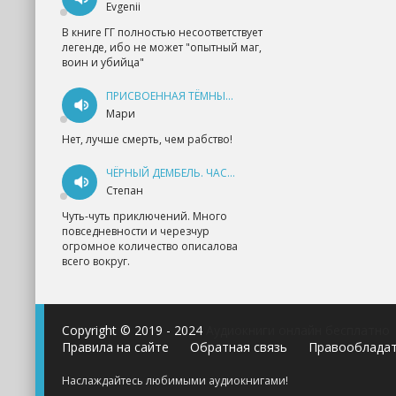
Evgenii
В книге ГГ полностью несоответствует
легенде, ибо не может "опытный маг,
воин и убийца"
ПРИСВОЕННАЯ ТЁМНЫМ. ПРОКЛЯТАЯ ЛЮБОВЬ - АННА ГЕРР
Мари
Нет, лучше смерть, чем рабство!
ЧЁРНЫЙ ДЕМБЕЛЬ. ЧАСТЬ 1 - АНДРЕЙ ФЕДИН
Степан
Чуть-чуть приключений. Много
повседневности и черезчур
огромное количество описалова
всего вокруг.
Copyright © 2019 - 2024
Аудиокниги онлайн бесплатно
Правила на сайте
Обратная связь
Правооблада
Наслаждайтесь любимыми аудиокнигами!