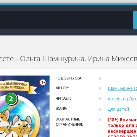
есте - Ольга Шамшурина, Ирина Михее
ГОД ВЫПУСКА:
АВТОР:
Шамшурина О
ЧИТАЕТ:
Авточтец Лит
ЖАНР:
Для детей
ВОЗРАСТНЫЕ
(18+) Внима
ОГРАНИЧЕНИЯ:
только для 
несовершен
СТРОГО ЗАПР