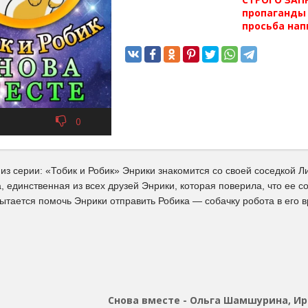
пропаганды 
просьба нап
0
 из серии: «Тобик и Робик» Энрики знакомится со своей соседкой Л
а, единственная из всех друзей Энрики, которая поверила, что ее
тается помочь Энрики отправить Робика — собачку робота в его вр
Снова вместе - Ольга Шамшурина, И