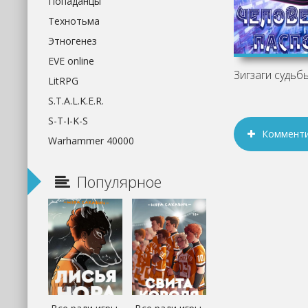
Попаданцы
Технотьма
Этногенез
EVE online
LitRPG
S.T.A.L.K.E.R.
S-T-I-K-S
Коммент
Warhammer 40000
Популярное