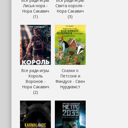
Все ради игры.
Все ради игры.
Лисья нора -
Свита короля -
Нора Сакавич
Нора Сакавич
(1)
(3)
Все ради игры.
Сказки о
Король
Петсоне и
Воронов -
Финдусе - Свен
Нора Сакавич
Нурдквист
(2)