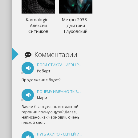
Karmalogic -
Метро 2033 -
Алексей
Дмитрий
Ситников
Глуховский
Комментарии
БОГИ СТИКСА - ИРЭН РУДКЕВИЧ
Роберт
Продолжение будет?
ПОЧЕМУ ИМЕННО ТЫ?.. КНИГА 1 - ЕКАТЕРИНА ЮДИНА
Мари
Зачем было делать из главной
героини полную дуру? Далее,
написано, как черновик, очень
плохой слог.
ПУТЬ АКИРО - СЕРГЕЙ ИЗМАЙЛОВ