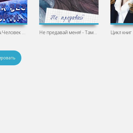
Зигзаги судьбы.Человек без паспорта -
Не предавай меня! - Тамара Михеева »
ировать