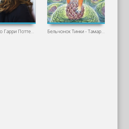
Цикл книг о Гарри Поттере
Бельчонок Тинки - Тамара Михеева