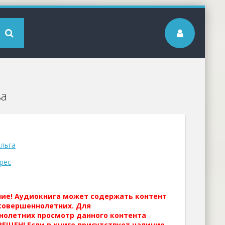
ва
льга
рес
ние! Аудиокнига может содержать контент
совершеннолетних. Для
нолетних просмотр данного контента
ЕЩЕН! Если в книге присутствует наличие