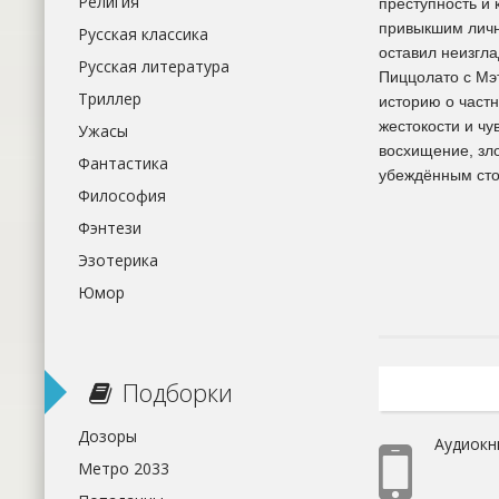
Религия
преступность и
привыкшим личн
Русская классика
оставил неизгла
Русская литература
Пиццолато с Мэт
Триллер
историю о част
жестокости и ч
Ужасы
восхищение, зл
Фантастика
убеждённым сто
Философия
Фэнтези
Эзотерика
Юмор
Подборки
Дозоры
Аудиокн
Метро 2033