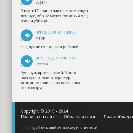
Evgenii
В книге ГГ полностью несоответствует
легенде, ибо не может "опытный маг,
воин и убийца"
ПРИСВОЕННАЯ ТЁМНЫМ. ПРОКЛЯТАЯ ЛЮБОВЬ - АННА ГЕРР
Мари
Нет, лучше смерть, чем рабство!
ЧЁРНЫЙ ДЕМБЕЛЬ. ЧАСТЬ 1 - АНДРЕЙ ФЕДИН
Степан
Чуть-чуть приключений. Много
повседневности и черезчур
огромное количество описалова
всего вокруг.
Copyright © 2019 - 2024
Аудиокниги онлайн бесплатно
Правила на сайте
Обратная связь
Правооблада
Наслаждайтесь любимыми аудиокнигами!