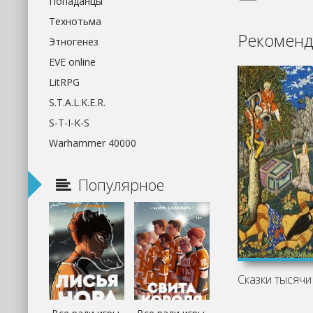
Попаданцы
Технотьма
Рекоменд
Этногенез
EVE online
LitRPG
S.T.A.L.K.E.R.
S-T-I-K-S
Warhammer 40000
Популярное