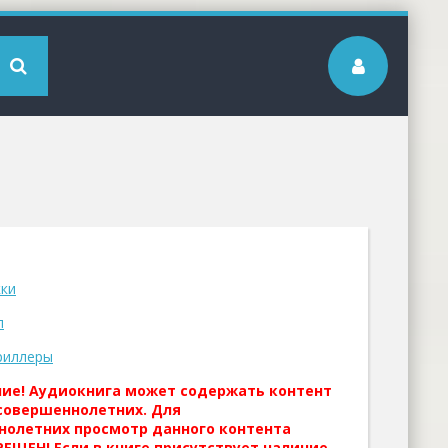
ки
л
риллеры
ние! Аудиокнига может содержать контент
совершеннолетних. Для
нолетних просмотр данного контента
ЕЩЕН! Если в книге присутствует наличие