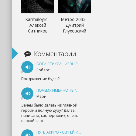
Karmalogic -
Метро 2033 -
Алексей
Дмитрий
Ситников
Глуховский
Комментарии
БОГИ СТИКСА - ИРЭН РУДКЕВИЧ
Роберт
Продолжение будет?
ПОЧЕМУ ИМЕННО ТЫ?.. КНИГА 1 - ЕКАТЕРИНА ЮДИНА
Мари
Зачем было делать из главной
героини полную дуру? Далее,
написано, как черновик, очень
плохой слог.
ПУТЬ АКИРО - СЕРГЕЙ ИЗМАЙЛОВ