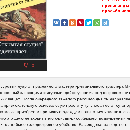
пропаганды 
просьба нап
0
суровый нуар от признанного мастера криминального триллера Мик
полненный зловещими фигурами, действующими под покровом ночи
ких вещах. После очередного тяжелого рабочего дня он направляет
за привлекательную рыжеволосую проститутку, спасая её от сутене
на могла приобрести приличную одежду и попытаться изменить сво
 что это дело не входит в его юрисдикцию, Хаммер, возмущенный я
, что это было холоднокровное убийство. Расследование ведет его 