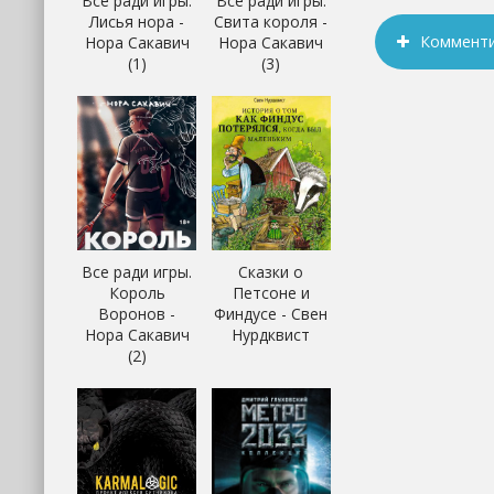
Все ради игры.
Все ради игры.
Лисья нора -
Свита короля -
Коммент
Нора Сакавич
Нора Сакавич
(1)
(3)
Все ради игры.
Сказки о
Король
Петсоне и
Воронов -
Финдусе - Свен
Нора Сакавич
Нурдквист
(2)