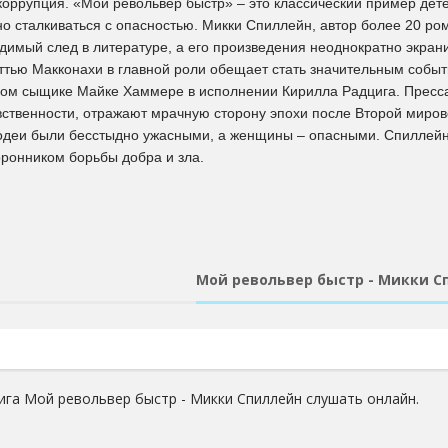
 коррупция. «Мой револьвер быстр» – это классический пример дет
о сталкиваться с опасностью. Микки Спиллейн, автор более 20 ро
димый след в литературе, а его произведения неоднократно экран
тью Макконахи в главной роли обещает стать значительным событи
ном сыщике Майке Хаммере в исполнении Кирилла Радцига. Пресса 
увственности, отражают мрачную сторону эпохи после Второй миров
одеи были бесстыдно ужасными, а женщины – опасными. Спиллейн
ронником борьбы добра и зла.
Мой револьвер быстр - Микки С
ига Мой револьвер быстр - Микки Спиллейн слушать онлайн.