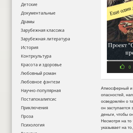
Детские
Документальные
Драмы
Зарубежная классика
Зарубежная литература
История
Контркультура
Красота и здоровье
0
Любовный роман
Любовное фэнтези
Атмосферный и 
Научно-популярная
опасностей, на
Постапокалипсис
осведомлён о та
Приключения
он заступается 
деньги, чтобы о
Проза
Несмотря на то
Психология
указывает на то