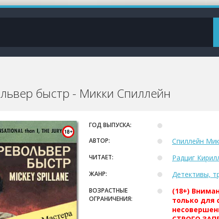
львер быстр - Микки Спиллейн
ГОД ВЫПУСКА:
АВТОР:
Спиллейн Мик
ЧИТАЕТ:
Радциг Кирил
ЖАНР:
Детективы, т
ВОЗРАСТНЫЕ
(18+) Внима
ОГРАНИЧЕНИЯ:
только для 
несовершен
СТРОГО ЗАПР