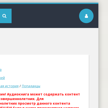
р
рей
ая история
/
Попаданцы
ние! Аудиокнига может содержать контент
совершеннолетних. Для
нолетних просмотр данного контента
ЕЩЕН! Если в книге присутствует наличие