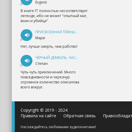
Evgenii
В книге ГГ полностью несоответствует
легенде, ибо не может "опытный маг,
воин и убийца"
ПРИСВОЕННАЯ ТЁМНЫМ. ПРОКЛЯТАЯ ЛЮБОВЬ - АННА ГЕРР
Мари
Нет, лучше смерть, чем рабство!
ЧЁРНЫЙ ДЕМБЕЛЬ. ЧАСТЬ 1 - АНДРЕЙ ФЕДИН
Степан
Чуть-чуть приключений. Много
повседневности и черезчур
огромное количество описалова
всего вокруг.
Copyright © 2019 - 2024
Аудиокниги онлайн бесплатно
Правила на сайте
Обратная связь
Правооблада
Наслаждайтесь любимыми аудиокнигами!