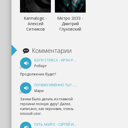
Karmalogic -
Метро 2033 -
Алексей
Дмитрий
Ситников
Глуховский
Комментарии
БОГИ СТИКСА - ИРЭН РУДКЕВИЧ
Роберт
Продолжение будет?
ПОЧЕМУ ИМЕННО ТЫ?.. КНИГА 1 - ЕКАТЕРИНА ЮДИНА
Мари
Зачем было делать из главной
героини полную дуру? Далее,
написано, как черновик, очень
плохой слог.
ПУТЬ АКИРО - СЕРГЕЙ ИЗМАЙЛОВ