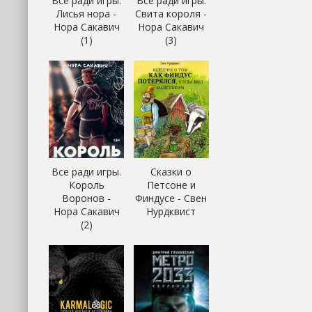
Все ради игры.
Все ради игры.
Лисья нора -
Свита короля -
Нора Сакавич
Нора Сакавич
(1)
(3)
Все ради игры.
Сказки о
Король
Петсоне и
Воронов -
Финдусе - Свен
Нора Сакавич
Нурдквист
(2)