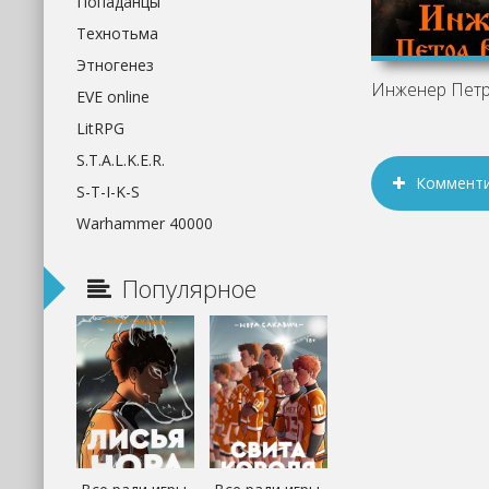
Попаданцы
Технотьма
Этногенез
EVE online
LitRPG
S.T.A.L.K.E.R.
Коммент
S-T-I-K-S
Warhammer 40000
Популярное