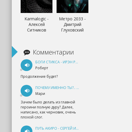
Karmalogic -
Метро 2033 -
Алексей
Дмитрий
Ситников
Глуховский
Комментарии
БОГИ СТИКСА - ИРЭН РУДКЕВИЧ
Роберт
Продолжение будет?
ПОЧЕМУ ИМЕННО ТЫ?.. КНИГА 1 - ЕКАТЕРИНА ЮДИНА
Мари
Зачем было делать из главной
героини полную дуру? Далее,
написано, как черновик, очень
плохой слог.
ПУТЬ АКИРО - СЕРГЕЙ ИЗМАЙЛОВ