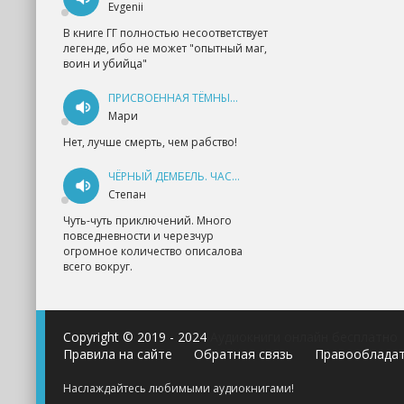
Evgenii
В книге ГГ полностью несоответствует
легенде, ибо не может "опытный маг,
воин и убийца"
ПРИСВОЕННАЯ ТЁМНЫМ. ПРОКЛЯТАЯ ЛЮБОВЬ - АННА ГЕРР
Мари
Нет, лучше смерть, чем рабство!
ЧЁРНЫЙ ДЕМБЕЛЬ. ЧАСТЬ 1 - АНДРЕЙ ФЕДИН
Степан
Чуть-чуть приключений. Много
повседневности и черезчур
огромное количество описалова
всего вокруг.
Copyright © 2019 - 2024
Аудиокниги онлайн бесплатно
Правила на сайте
Обратная связь
Правооблада
Наслаждайтесь любимыми аудиокнигами!