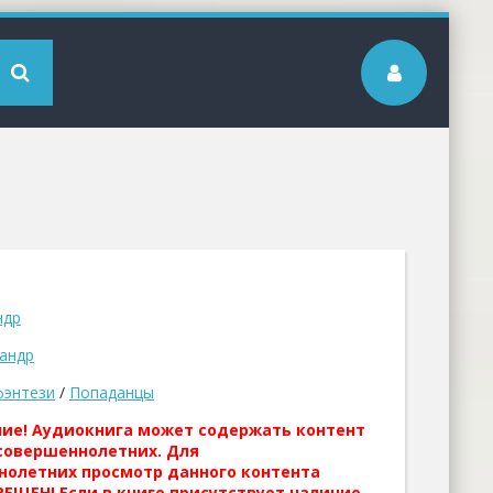
ндр
андр
фэнтези
/
Попаданцы
ние! Аудиокнига может содержать контент
совершеннолетних. Для
нолетних просмотр данного контента
ЕЩЕН! Если в книге присутствует наличие