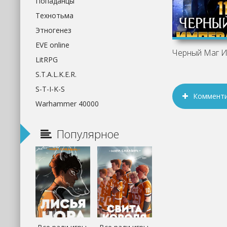
Попаданцы
Технотьма
Этногенез
EVE online
LitRPG
S.T.A.L.K.E.R.
S-T-I-K-S
Коммент
Warhammer 40000
Популярное