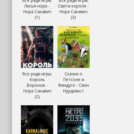
Все ради игры.
Все ради игры.
Лисья нора -
Свита короля -
Нора Сакавич
Нора Сакавич
(1)
(3)
Все ради игры.
Сказки о
Король
Петсоне и
Воронов -
Финдусе - Свен
Нора Сакавич
Нурдквист
(2)