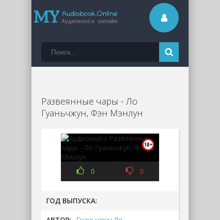
Развеянные чары - Ло
Гуаньчжун, Фэн Мэнлун
0
0
ГОД ВЫПУСКА:
АВТОР:
Гуаньчжун Ло