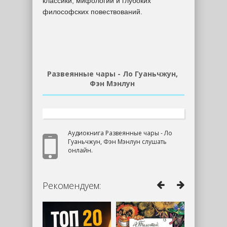
классики, мифологии и глубоких
философских повествований.
Развеянные чары - Ло Гуаньчжун,
Фэн Мэнлун
Аудиокнига Развеянные чары - Ло
Гуаньчжун, Фэн Мэнлун слушать
онлайн.
Рекомендуем: