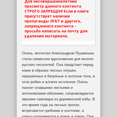
Для несовершеннолетних
просмотр данного контента
СТРОГО ЗАПРЕЩЕН! Если в книге
присутствует наличие
пропаганды ЛГБТ и другого,
запрещенного контента -
просьба написать на почту для
удаления материала.
Осень, воспетая Александром Пушкиным,
стала символом вдохновения для многих
русских писателей. Она предстает перед
нами в образах лесных опушек,
окрашенных в багряные и золотые тона, в
огне рябин и аллеях из кленов. Осень
пахнет опавшими листьями и
антоновскими яблоками, сопровождается
звуками самовара из деревенской избы. В
это время года на лесных тропах
встречаются грибники и охотники, а
улицы погружаются в дождь и туман. Она