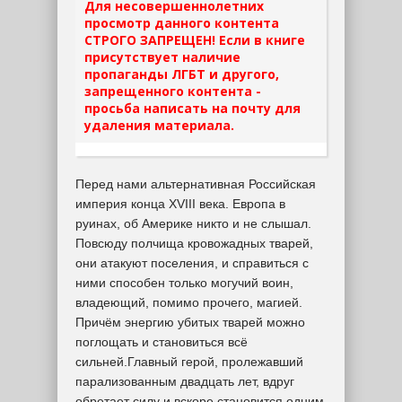
Для несовершеннолетних
просмотр данного контента
СТРОГО ЗАПРЕЩЕН! Если в книге
присутствует наличие
пропаганды ЛГБТ и другого,
запрещенного контента -
просьба написать на почту для
удаления материала.
Перед нами альтернативная Российская
империя конца XVIII века. Европа в
руинах, об Америке никто и не слышал.
Повсюду полчища кровожадных тварей,
они атакуют поселения, и справиться с
ними способен только могучий воин,
владеющий, помимо прочего, магией.
Причём энергию убитых тварей можно
поглощать и становиться всё
сильней.Главный герой, пролежавший
парализованным двадцать лет, вдруг
обретает силу и вскоре становится одним