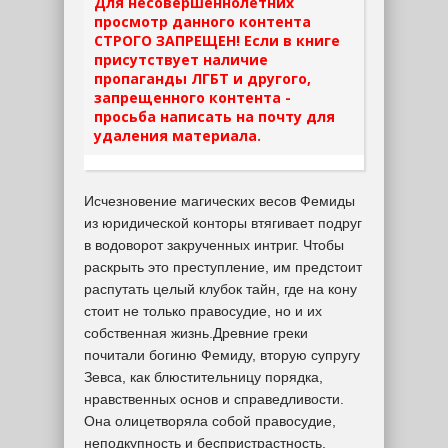
Для несовершеннолетних
просмотр данного контента
СТРОГО ЗАПРЕЩЕН! Если в книге
присутствует наличие
пропаганды ЛГБТ и другого,
запрещенного контента -
просьба написать на почту для
удаления материала.
Исчезновение магических весов Фемиды
из юридической конторы втягивает подруг
в водоворот закрученных интриг. Чтобы
раскрыть это преступление, им предстоит
распутать целый клубок тайн, где на кону
стоит не только правосудие, но и их
собственная жизнь.Древние греки
почитали богиню Фемиду, вторую супругу
Зевса, как блюстительницу порядка,
нравственных основ и справедливости.
Она олицетворяла собой правосудие,
неподкупность и беспристрастность.