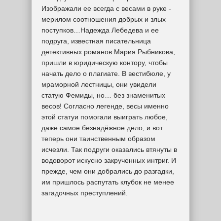
Изображали ее всегда с весами в руке -
мерилом соотношения добрых и злых
поступков…Надежда Лебедева и ее
подруга, известная писательница
детективных романов Мария Рыбникова,
пришли в юридическую контору, чтобы
начать дело о плагиате. В вестибюле, у
мраморной лестницы, они увидели
статую Фемиды, но… без знаменитых
весов! Согласно легенде, весы именно
этой статуи помогали выиграть любое,
даже самое безнадёжное дело, и вот
теперь они таинственным образом
исчезли. Так подруги оказались втянуты в
водоворот искусно закрученных интриг. И
прежде, чем они добрались до разгадки,
им пришлось распутать клубок не менее
загадочных преступлений.