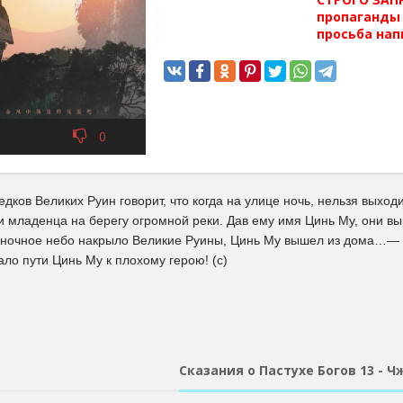
пропаганды 
просьба нап
0
дков Великих Руин говорит, что когда на улице ночь, нельзя выхо
 младенца на берегу огромной реки. Дав ему имя Цинь Му, они вы
 ночное небо накрыло Великие Руины, Цинь Му вышел из дома…— Б
ло пути Цинь Му к плохому герою! (с)
Сказания о Пастухе Богов 13 - 