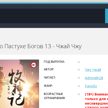
о Пастухе Богов 13 - Чжай Чжу
ГОД ВЫПУСКА:
АВТОР:
Чжу Чжай
ЧИТАЕТ:
Adrenalin28
ЖАНР:
Ранобэ
ВОЗРАСТНЫЕ
(18+) Внима
ОГРАНИЧЕНИЯ:
только для 
несовершен
СТРОГО ЗАПР