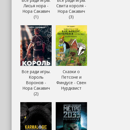
Все ради игры.
Все ради игры.
Лисья нора -
Свита короля -
Нора Сакавич
Нора Сакавич
(1)
(3)
Все ради игры.
Сказки о
Король
Петсоне и
Воронов -
Финдусе - Свен
Нора Сакавич
Нурдквист
(2)