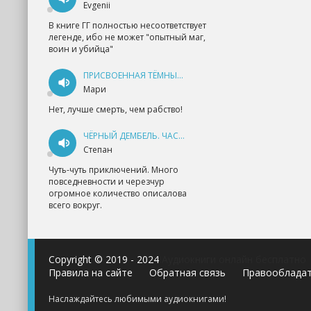
Evgenii
В книге ГГ полностью несоответствует
легенде, ибо не может "опытный маг,
воин и убийца"
ПРИСВОЕННАЯ ТЁМНЫМ. ПРОКЛЯТАЯ ЛЮБОВЬ - АННА ГЕРР
Мари
Нет, лучше смерть, чем рабство!
ЧЁРНЫЙ ДЕМБЕЛЬ. ЧАСТЬ 1 - АНДРЕЙ ФЕДИН
Степан
Чуть-чуть приключений. Много
повседневности и черезчур
огромное количество описалова
всего вокруг.
Copyright © 2019 - 2024
Аудиокниги онлайн бесплатно
Правила на сайте
Обратная связь
Правооблада
Наслаждайтесь любимыми аудиокнигами!