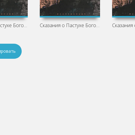
Сказания о Пастухе Богов. Том 12 - Zhu
Сказания о Пастухе Богов 8 - Чжай Чжу
ировать