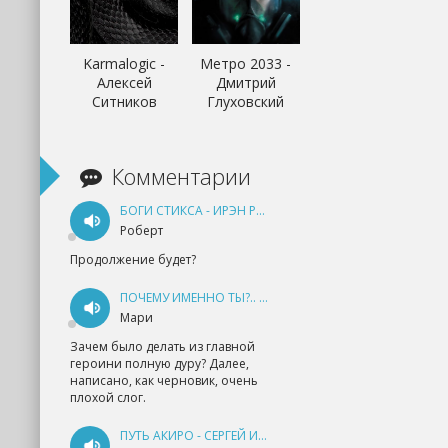
Karmalogic -
Метро 2033 -
Алексей
Дмитрий
Ситников
Глуховский
Комментарии
БОГИ СТИКСА - ИРЭН РУДКЕВИЧ
Роберт
Продолжение будет?
ПОЧЕМУ ИМЕННО ТЫ?.. КНИГА 1 - ЕКАТЕРИНА ЮДИНА
Мари
Зачем было делать из главной
героини полную дуру? Далее,
написано, как черновик, очень
плохой слог.
ПУТЬ АКИРО - СЕРГЕЙ ИЗМАЙЛОВ