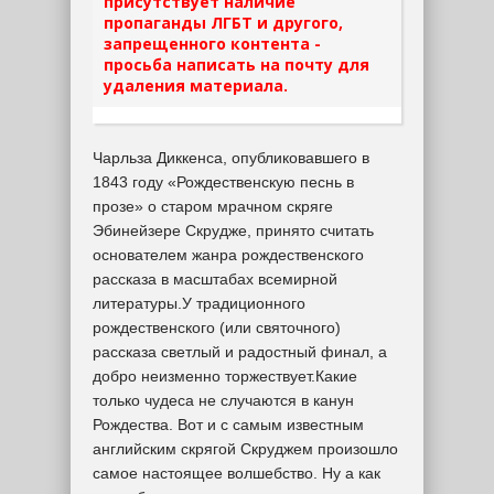
присутствует наличие
пропаганды ЛГБТ и другого,
запрещенного контента -
просьба написать на почту для
удаления материала.
Чарльза Диккенса, опубликовавшего в
1843 году «Рождественскую песнь в
прозе» о старом мрачном скряге
Эбинейзере Скрудже, принято считать
основателем жанра рождественского
рассказа в масштабах всемирной
литературы.У традиционного
рождественского (или святочного)
рассказа светлый и радостный финал, а
добро неизменно торжествует.Какие
только чудеса не случаются в канун
Рождества. Вот и с самым известным
английским скрягой Скруджем произошло
самое настоящее волшебство. Ну а как