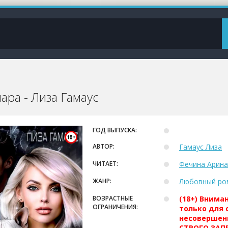
ара - Лиза Гамаус
ГОД ВЫПУСКА:
АВТОР:
Гамаус Лиза
ЧИТАЕТ:
Фечина Арина
ЖАНР:
Любовный ро
ВОЗРАСТНЫЕ
(18+) Внима
ОГРАНИЧЕНИЯ:
только для 
несовершен
СТРОГО ЗАПР