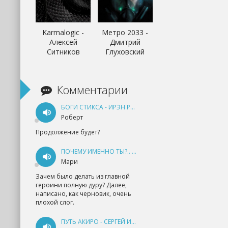
Karmalogic -
Метро 2033 -
Алексей
Дмитрий
Ситников
Глуховский
Комментарии
БОГИ СТИКСА - ИРЭН РУДКЕВИЧ
Роберт
Продолжение будет?
ПОЧЕМУ ИМЕННО ТЫ?.. КНИГА 1 - ЕКАТЕРИНА ЮДИНА
Мари
Зачем было делать из главной
героини полную дуру? Далее,
написано, как черновик, очень
плохой слог.
ПУТЬ АКИРО - СЕРГЕЙ ИЗМАЙЛОВ