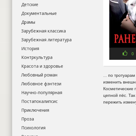
Детские
Документальные
Драмы
Зарубежная классика
Зарубежная литература
История
0
Контркультура
Красота и здоровье
Любовный роман
... по тротуара
изменить внешни
Любовное фэнтези
Косметические п
Научно-популярная
цепной пёс. Так
Постапокалипсис
пережить измену
Приключения
Проза
Психология