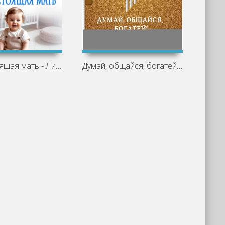
(Не)настоящая мать - Лиза Гамаус
Думай, общайся, богатей! 6 бестселлеров