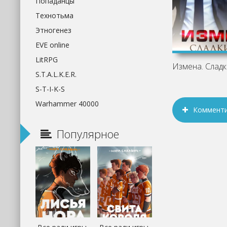
Попаданцы
Технотьма
Этногенез
EVE online
LitRPG
S.T.A.L.K.E.R.
S-T-I-K-S
Warhammer 40000
Коммент
Популярное