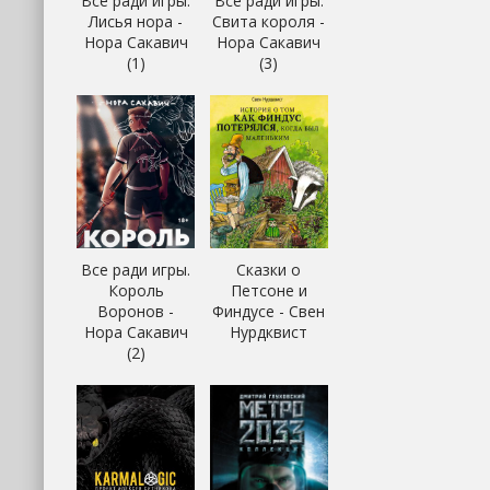
Все ради игры.
Все ради игры.
Лисья нора -
Свита короля -
Нора Сакавич
Нора Сакавич
(1)
(3)
Все ради игры.
Сказки о
Король
Петсоне и
Воронов -
Финдусе - Свен
Нора Сакавич
Нурдквист
(2)