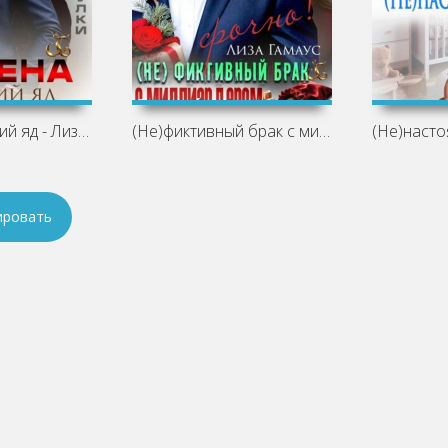
Измена. Сладкий яд - Лиза Гамаус
(Не)фиктивный брак с миллиардером.
ировать