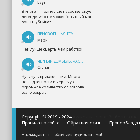
Evgenii
В книге ГГ полностью несоответствует
легенде, ибо не может "опытный маг,
воин и убийца"
ПРИСВОЕННАЯ ТЁМНЫМ. ПРОКЛЯТАЯ ЛЮБОВЬ - АННА ГЕРР
Мари
Нет, лучше смерть, чем рабство!
ЧЁРНЫЙ ДЕМБЕЛЬ. ЧАСТЬ 1 - АНДРЕЙ ФЕДИН
Степан
Чуть-чуть приключений. Много
повседневности и черезчур
огромное количество описалова
всего вокруг.
Copyright © 2019 - 2024
Аудиокниги онлайн бесплатно
Правила на сайте
Обратная связь
Правооблада
Наслаждайтесь любимыми аудиокнигами!