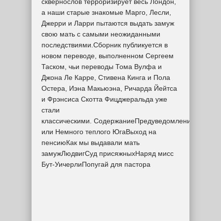
сквернослов терроризирует весь Лондон,
а наши старые знакомые Марго, Лесли,
Джерри и Ларри пытаются выдать замуж
свою мать с самыми неожиданными
последствиями.Сборник публикуется в
новом переводе, выполненном Сергеем
Таском, чьи переводы Тома Вулфа и
Джона Ле Карре, Стивена Кинга и Пола
Остера, Иэна Макьюэна, Ричарда Йейтса
и Фрэнсиса Скотта Фицджеральда уже
стали
классическими. СодержаниеПредуведомлениеЭсмера
или Немного теплого ЮгаВыход на
пенсиюКак мы выдавали мать
замужЛюдвигСуд присяжныхНаряд мисс
Бут-УичерлиПопугай для пастора