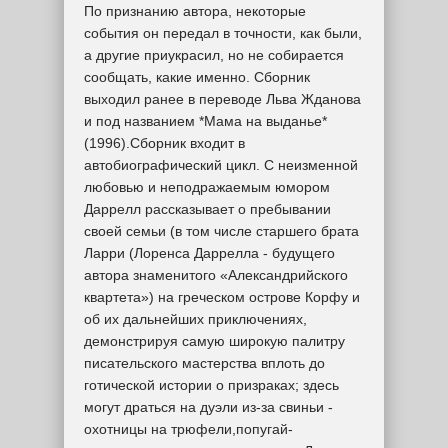
По признанию автора, некоторые
события он передал в точности, как были,
а другие приукрасил, но не собирается
сообщать, какие именно. Сборник
выходил ранее в переводе Льва Жданова
и под названием *Мама на выданье*
(1996).Сборник входит в
автобиографический цикл. С неизменной
любовью и неподражаемым юмором
Даррелл рассказывает о пребывании
своей семьи (в том числе старшего брата
Ларри (Лоренса Даррелла - будущего
автора знаменитого «Александрийского
квартета») на греческом острове Корфу и
об их дальнейших приключениях,
демонстрируя самую широкую палитру
писательского мастерства вплоть до
готической истории о призраках; здесь
могут драться на дуэли из-за свиньи -
охотницы на трюфели,попугай-