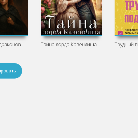
Великие игры драконов — Натали Лансон:
Тайна лорда Кавендиша - Татьяна Ма
ировать