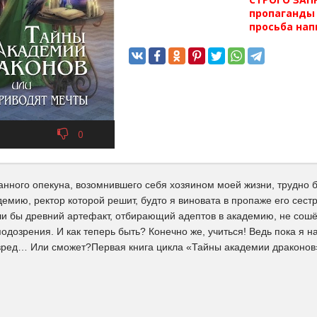
пропаганды 
просьба нап
0
анного опекуна, возомнившего себя хозяином моей жизни, трудно б
емию, ректор которой решит, будто я виновата в пропаже его сес
ли бы древний артефакт, отбирающий адептов в академию, не сошёл
одозрения. И как теперь быть? Конечно же, учиться! Ведь пока я 
вред… Или сможет?Первая книга цикла «Тайны академии драконов