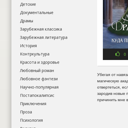
Детские
Документальные
Драмы
Зарубежная классика
Зарубежная литература
История
Контркультура
0
Красота и здоровье
Любовный роман
Убегая от навяз
Любовное фэнтези
магическую акад
Научно-популярная
отвертеться, ес
зародив новые п
Постапокалипсис
причинить мне 
Приключения
Проза
Психология