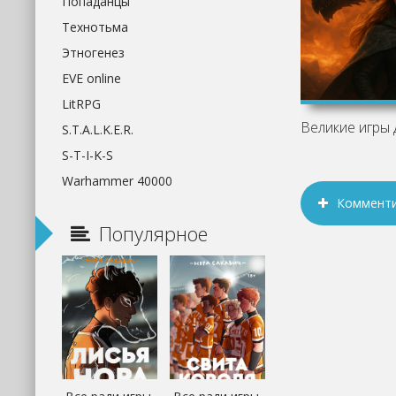
Попаданцы
Технотьма
Этногенез
EVE online
LitRPG
S.T.A.L.K.E.R.
S-T-I-K-S
Warhammer 40000
Коммент
Популярное