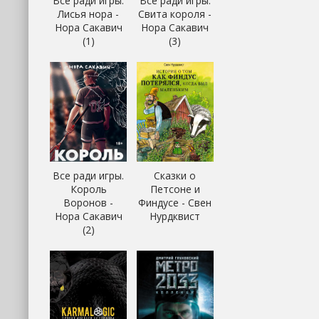
Все ради игры.
Все ради игры.
Лисья нора -
Свита короля -
Нора Сакавич
Нора Сакавич
(1)
(3)
Все ради игры.
Сказки о
Король
Петсоне и
Воронов -
Финдусе - Свен
Нора Сакавич
Нурдквист
(2)