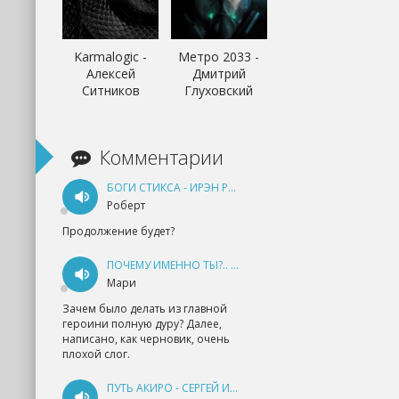
Karmalogic -
Метро 2033 -
Алексей
Дмитрий
Ситников
Глуховский
Комментарии
БОГИ СТИКСА - ИРЭН РУДКЕВИЧ
Роберт
Продолжение будет?
ПОЧЕМУ ИМЕННО ТЫ?.. КНИГА 1 - ЕКАТЕРИНА ЮДИНА
Мари
Зачем было делать из главной
героини полную дуру? Далее,
написано, как черновик, очень
плохой слог.
ПУТЬ АКИРО - СЕРГЕЙ ИЗМАЙЛОВ