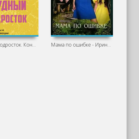
Трудный подросток. Конфликты и сильные
Мама по ошибке - Ирина Агулова