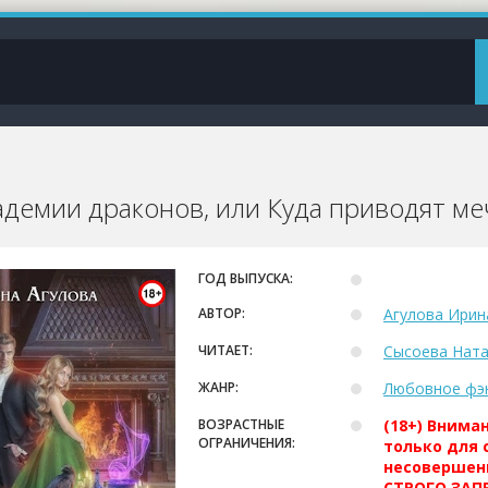
адемии драконов, или Куда приводят ме
ГОД ВЫПУСКА:
АВТОР:
Агулова Ирин
ЧИТАЕТ:
Сысоева Нат
ЖАНР:
Любовное фэ
ВОЗРАСТНЫЕ
(18+) Внима
ОГРАНИЧЕНИЯ:
только для 
несовершен
СТРОГО ЗАПР