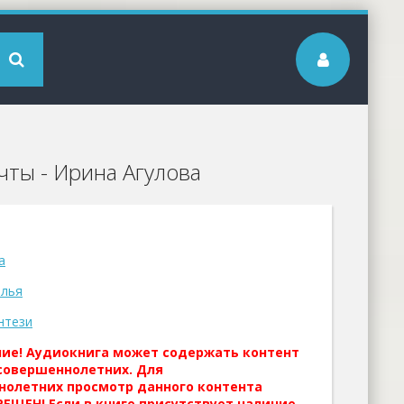
чты - Ирина Агулова
а
алья
нтези
ние! Аудиокнига может содержать контент
совершеннолетних. Для
нолетних просмотр данного контента
ЕЩЕН! Если в книге присутствует наличие