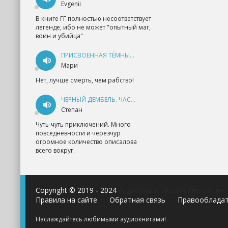
Evgenii
В книге ГГ полностью несоответствует
легенде, ибо не может "опытный маг,
воин и убийца"
ПРИСВОЕННАЯ ТЁМНЫМ. ПРОКЛЯТАЯ ЛЮБОВЬ - АННА ГЕРР
Мари
Нет, лучше смерть, чем рабство!
ЧЁРНЫЙ ДЕМБЕЛЬ. ЧАСТЬ 1 - АНДРЕЙ ФЕДИН
Степан
Чуть-чуть приключений. Много
повседневности и черезчур
огромное количество описалова
всего вокруг.
Copyright © 2019 - 2024
Аудиокниги онлайн бесплатно
Правила на сайте
Обратная связь
Правооблада
Наслаждайтесь любимыми аудиокнигами!