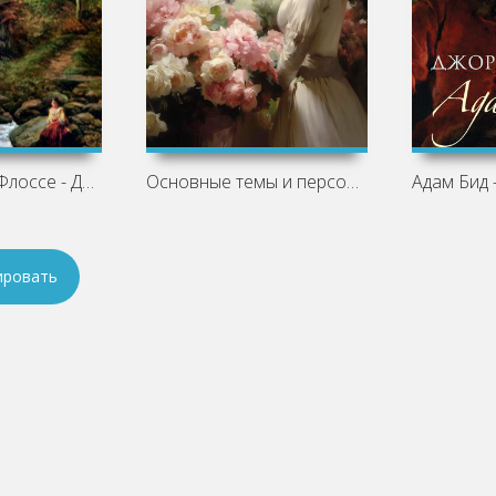
Мельница на Флоссе - Джордж Элиот
Основные темы и персонажи «Недоросля»
Адам Бид 
ировать