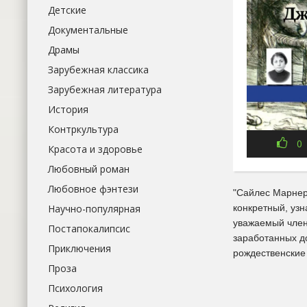
Детские
Документальные
Драмы
Зарубежная классика
Зарубежная литература
История
Контркультура
0
Красота и здоровье
Любовный роман
Любовное фэнтези
"Сайлес Марнер"
конкретный, уз
Научно-популярная
уважаемый член
Постапокалипсис
заработанных до
Приключения
рождественские 
Проза
Психология