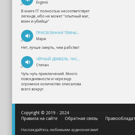
Evgenii
В книге ГГ полностью несоответствует
легенде, ибо не может "опытный маг,
воин и убийца"
ПРИСВОЕННАЯ ТЁМНЫМ. ПРОКЛЯТАЯ ЛЮБОВЬ - АННА ГЕРР
Мари
Нет, лучше смерть, чем рабство!
ЧЁРНЫЙ ДЕМБЕЛЬ. ЧАСТЬ 1 - АНДРЕЙ ФЕДИН
Степан
Чуть-чуть приключений. Много
повседневности и черезчур
огромное количество описалова
всего вокруг.
Copyright © 2019 - 2024
Аудиокниги онлайн бесплатно
Правила на сайте
Обратная связь
Правооблада
Наслаждайтесь любимыми аудиокнигами!