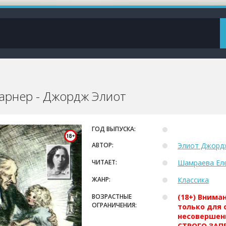
арнер - Джордж Элиот
ГОД ВЫПУСКА:
АВТОР:
Элиот Джорд
ЧИТАЕТ:
Шамраева Ел
ЖАНР:
Классика
ВОЗРАСТНЫЕ
(18+) Внима
ОГРАНИЧЕНИЯ:
только для 
несовершен
СТРОГО ЗАПР