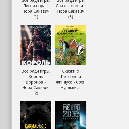
Все ради игры.
Все ради игры.
Лисья нора -
Свита короля -
Нора Сакавич
Нора Сакавич
(1)
(3)
Все ради игры.
Сказки о
Король
Петсоне и
Воронов -
Финдусе - Свен
Нора Сакавич
Нурдквист
(2)