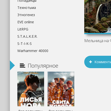
Попаданцы
Технотьма
Этногенез
EVE online
LitRPG
S.T.A.L.K.E.R.
S-T-I-K-S
Warhammer 40000
Коммент
Популярное