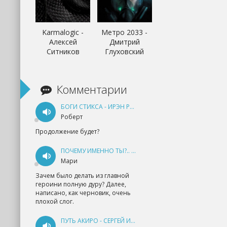
Karmalogic -
Метро 2033 -
Алексей
Дмитрий
Ситников
Глуховский
Комментарии
БОГИ СТИКСА - ИРЭН РУДКЕВИЧ
Роберт
Продолжение будет?
ПОЧЕМУ ИМЕННО ТЫ?.. КНИГА 1 - ЕКАТЕРИНА ЮДИНА
Мари
Зачем было делать из главной
героини полную дуру? Далее,
написано, как черновик, очень
плохой слог.
ПУТЬ АКИРО - СЕРГЕЙ ИЗМАЙЛОВ