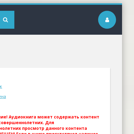
ж
ена
ние! Аудиокнига может содержать контент
совершеннолетних. Для
нолетних просмотр данного контента
ЕЩЕН! Если в книге присутствует наличие