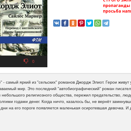
пропаганды 
просьба нап
0
 - самый яркий из "сельских" романов Джордж Элиот. Герои живут 
наваемый мир. Это последний "автобиографический" роман писател
 небольшого религиозного общества, пережил предательство, люд
лгими годами денег. Когда ничто, казалось бы, не вернёт замкнув
дни на его пороге появляется маленькая осиротевшая девочка. И 