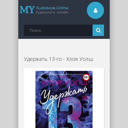
Удержать 13-го - Хлоя Уолш