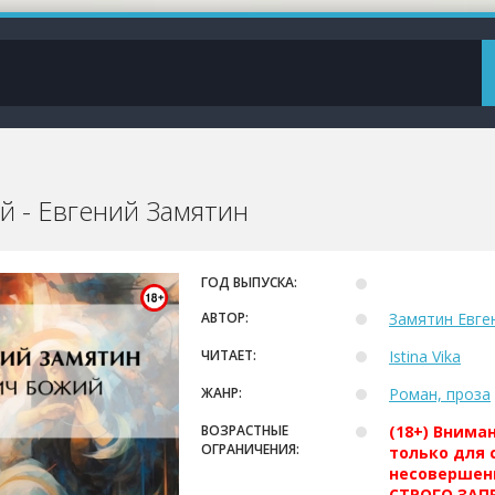
й - Евгений Замятин
ГОД ВЫПУСКА:
АВТОР:
Замятин Евге
ЧИТАЕТ:
Istina Vika
ЖАНР:
Роман, проза
ВОЗРАСТНЫЕ
(18+) Внима
ОГРАНИЧЕНИЯ:
только для 
несовершен
СТРОГО ЗАПР