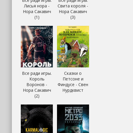
Все ради игры.
Все ради игры.
Лисья нора -
Свита короля -
Нора Сакавич
Нора Сакавич
(1)
(3)
Все ради игры.
Сказки о
Король
Петсоне и
Воронов -
Финдусе - Свен
Нора Сакавич
Нурдквист
(2)