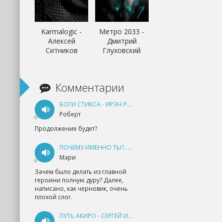
Karmalogic -
Метро 2033 -
Алексей
Дмитрий
Ситников
Глуховский
Комментарии
БОГИ СТИКСА - ИРЭН РУДКЕВИЧ
Роберт
Продолжение будет?
ПОЧЕМУ ИМЕННО ТЫ?.. КНИГА 1 - ЕКАТЕРИНА ЮДИНА
Мари
Зачем было делать из главной
героини полную дуру? Далее,
написано, как черновик, очень
плохой слог.
ПУТЬ АКИРО - СЕРГЕЙ ИЗМАЙЛОВ