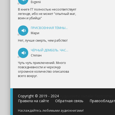
Evgenii
В книге ГГ полностью несоответствует
легенде, ибо не может "опытный маг,
воин и убийца"
ПРИСВОЕННАЯ ТЁМНЫМ. ПРОКЛЯТАЯ ЛЮБОВЬ - АННА ГЕРР
Мари
Нет, лучше смерть, чем рабство!
ЧЁРНЫЙ ДЕМБЕЛЬ. ЧАСТЬ 1 - АНДРЕЙ ФЕДИН
Степан
Чуть-чуть приключений. Много
повседневности и черезчур
огромное количество описалова
всего вокруг.
Copyright © 2019 - 2024
Аудиокниги онлайн бесплатно
Правила на сайте
Обратная связь
Правооблада
Наслаждайтесь любимыми аудиокнигами!