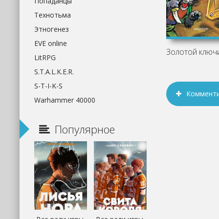
Попаданцы
Технотьма
Этногенез
EVE online
LitRPG
S.T.A.L.K.E.R.
S-T-I-K-S
Коммент
Warhammer 40000
Популярное