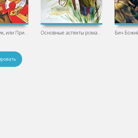
Золотой ключик, или Приключения
Основные аспекты романа «Казачий крест»
ировать