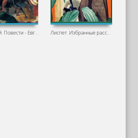
Бич Божий. Повести - Евгений Замятин »
Лиспет. Избранные рассказы из 9