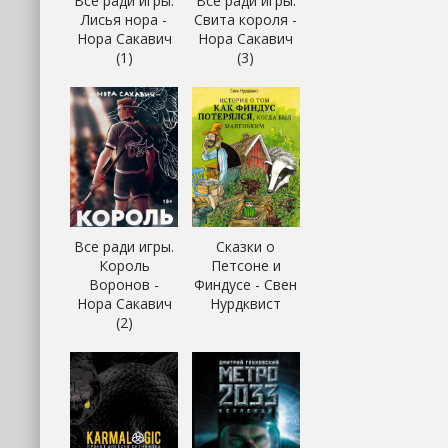
Все ради игры.
Все ради игры.
Лисья нора -
Свита короля -
Нора Сакавич
Нора Сакавич
(1)
(3)
Все ради игры.
Сказки о
Король
Петсоне и
Воронов -
Финдусе - Свен
Нора Сакавич
Нурдквист
(2)