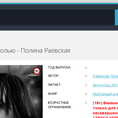
солью - Полина Раевская
ГОД ВЫПУСКА:
АВТОР:
Раевская Пол
ЧИТАЕТ:
Авточтец Лит
ЖАНР:
Любовный ро
ВОЗРАСТНЫЕ
(18+) Внима
ОГРАНИЧЕНИЯ:
только для 
несовершен
СТРОГО ЗАПР