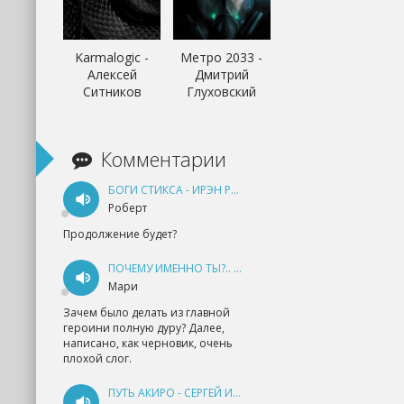
Karmalogic -
Метро 2033 -
Алексей
Дмитрий
Ситников
Глуховский
Комментарии
БОГИ СТИКСА - ИРЭН РУДКЕВИЧ
Роберт
Продолжение будет?
ПОЧЕМУ ИМЕННО ТЫ?.. КНИГА 1 - ЕКАТЕРИНА ЮДИНА
Мари
Зачем было делать из главной
героини полную дуру? Далее,
написано, как черновик, очень
плохой слог.
ПУТЬ АКИРО - СЕРГЕЙ ИЗМАЙЛОВ