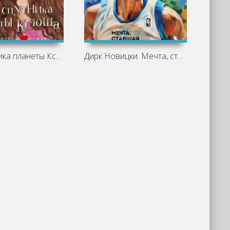
Два спутника планеты Ксюша - Татьяна
Дирк Новицки. Мечта, ставшая