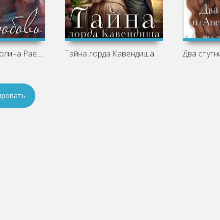
За любовь - Полина Раевская
Тайна лорда Кавендиша - Татьяна Ма
ировать