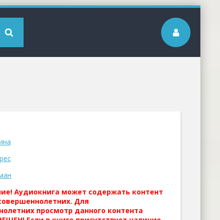
ина
рес
ман
ние! Аудиокнига может содержать контент
совершеннолетних. Для
нолетних просмотр данного контента
ЕЩЕН! Если в книге присутствует наличие