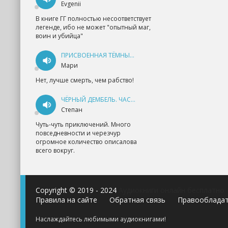
Evgenii
В книге ГГ полностью несоответствует
легенде, ибо не может "опытный маг,
воин и убийца"
ПРИСВОЕННАЯ ТЁМНЫМ. ПРОКЛЯТАЯ ЛЮБОВЬ - АННА ГЕРР
Мари
Нет, лучше смерть, чем рабство!
ЧЁРНЫЙ ДЕМБЕЛЬ. ЧАСТЬ 1 - АНДРЕЙ ФЕДИН
Степан
Чуть-чуть приключений. Много
повседневности и черезчур
огромное количество описалова
всего вокруг.
Copyright © 2019 - 2024
Аудиокниги онлайн бесплатно
Правила на сайте
Обратная связь
Правооблада
Наслаждайтесь любимыми аудиокнигами!