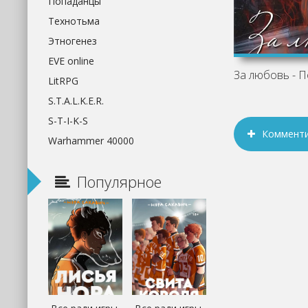
Попаданцы
Технотьма
Этногенез
EVE online
LitRPG
S.T.A.L.K.E.R.
S-T-I-K-S
Коммент
Warhammer 40000
Популярное