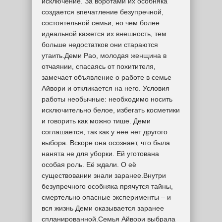
исключение. За воротами их особняка
создается впечатление безупречной,
состоятельной семьи, но чем более
идеальной кажется их внешность, тем
больше недостатков они стараются
утаить.Деми Рао, молодая женщина в
отчаянии, спасаясь от похитителя,
замечает объявление о работе в семье
Айвори и откликается на него. Условия
работы необычные: необходимо носить
исключительно белое, избегать косметики
и говорить как можно тише. Деми
соглашается, так как у нее нет другого
выбора. Вскоре она осознает, что была
нанята не для уборки. Ей уготована
особая роль. Её ждали. О её
существовании знали заранее.Внутри
безупречного особняка прячутся тайны,
смертельно опасные эксперименты – и
вся жизнь Деми оказывается заранее
спланированной.Семья Айвори выбрала