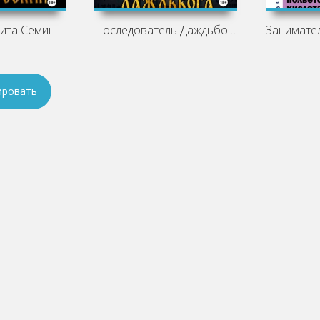
кита Семин
Последователь Даждьбога - Никита Семин
ировать