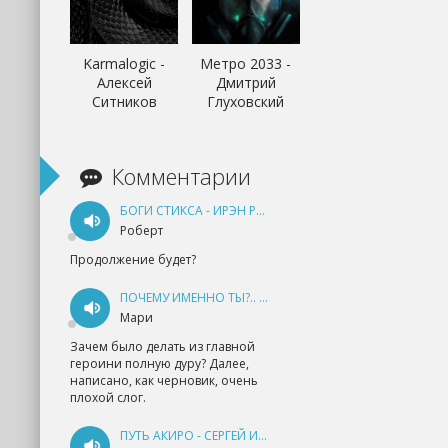
Karmalogic -
Метро 2033 -
Алексей
Дмитрий
Ситников
Глуховский
Комментарии
БОГИ СТИКСА - ИРЭН РУДКЕВИЧ
Роберт
Продолжение будет?
ПОЧЕМУ ИМЕННО ТЫ?.. КНИГА 1 - ЕКАТЕРИНА ЮДИНА
Мари
Зачем было делать из главной
героини полную дуру? Далее,
написано, как черновик, очень
плохой слог.
ПУТЬ АКИРО - СЕРГЕЙ ИЗМАЙЛОВ