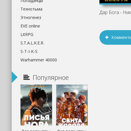
Попаданцы
Технотьма
Дар Бога - Ни
Этногенез
EVE online
LitRPG
Коммент
S.T.A.L.K.E.R.
S-T-I-K-S
Warhammer 40000
Популярное