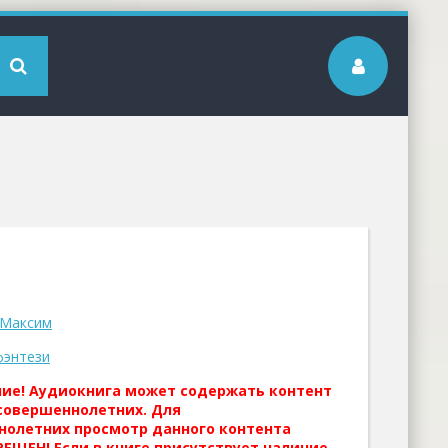
 Максим
фэнтези
ние! Аудиокнига может содержать контент
совершеннолетних. Для
нолетних просмотр данного контента
ЕЩЕН! Если в книге присутствует наличие