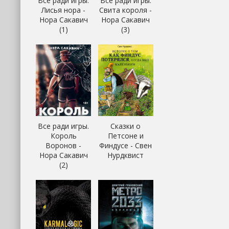
Все ради игры.
Все ради игры.
Лисья нора -
Свита короля -
Нора Сакавич
Нора Сакавич
(1)
(3)
Все ради игры.
Сказки о
Король
Петсоне и
Воронов -
Финдусе - Свен
Нора Сакавич
Нурдквист
(2)