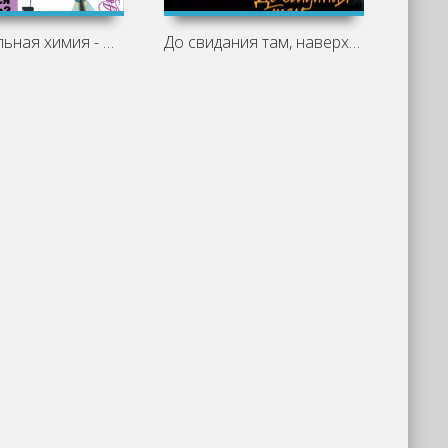
Занимательная химия - Людмила Савина
До свидания там, наверху - Пьер Леметр