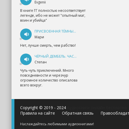
Evgenii
В книге ГГ полностью несоответствует
легенде, ибо не может "опытный маг,
воин и убийца"
ПРИСВОЕННАЯ ТЁМНЫМ. ПРОКЛЯТАЯ ЛЮБОВЬ - АННА ГЕРР
Мари
Нет, лучше смерть, чем рабство!
ЧЁРНЫЙ ДЕМБЕЛЬ. ЧАСТЬ 1 - АНДРЕЙ ФЕДИН
Степан
Чуть-чуть приключений. Много
повседневности и черезчур
огромное количество описалова
всего вокруг.
Copyright © 2019 - 2024
Аудиокниги онлайн бесплатно
Правила на сайте
Обратная связь
Правооблада
Наслаждайтесь любимыми аудиокнигами!